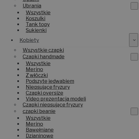
Ubrania
Wszystkie
Koszulki
Tank topy
Sukienki
Kobiety
Wszystkie czapki
Czapki handmade
Wszystkie
Merino
Z włóczki
Podszyte jedwabiem
Niepsujące fryzury
Czapki oversize
Video prezentacja modeli
Czapki niepsujące fryzury
czapki beanie
Wszystkie
Merino
Bawełniane
Dzianinowe