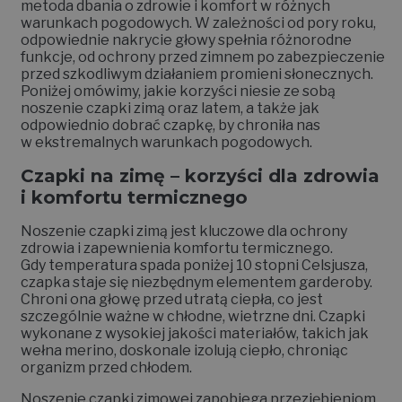
metoda dbania o zdrowie i komfort w różnych
warunkach pogodowych. W zależności od pory roku,
odpowiednie nakrycie głowy spełnia różnorodne
funkcje, od ochrony przed zimnem po zabezpieczenie
przed szkodliwym działaniem promieni słonecznych.
Poniżej omówimy, jakie korzyści niesie ze sobą
noszenie czapki zimą oraz latem, a także jak
odpowiednio dobrać czapkę, by chroniła nas
w ekstremalnych warunkach pogodowych.
Czapki na zimę – korzyści dla zdrowia
i komfortu termicznego
Noszenie czapki zimą jest kluczowe dla ochrony
zdrowia i zapewnienia komfortu termicznego.
Gdy temperatura spada poniżej 10 stopni Celsjusza,
czapka staje się niezbędnym elementem garderoby.
Chroni ona głowę przed utratą ciepła, co jest
szczególnie ważne w chłodne, wietrzne dni. Czapki
wykonane z wysokiej jakości materiałów, takich jak
wełna merino, doskonale izolują ciepło, chroniąc
organizm przed chłodem.
Noszenie czapki zimowej zapobiega przeziębieniom