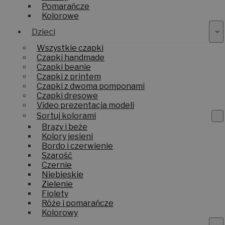
Pomarańcze
Kolorowe
Dzieci
Wszystkie czapki
Czapki handmade
Czapki beanie
Czapki z printem
Czapki z dwoma pomponami
Czapki dresowe
Video prezentacja modeli
Sortuj kolorami
Brązy i beże
Kolory jesieni
Bordo i czerwienie
Szarość
Czernie
Niebieskie
Zielenie
Fiolety
Róże i pomarańcze
Kolorowy