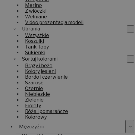
Merino
Z włóczki
Wełniane
Video prezentacja modeli
Ubrania
Wszystkie
Koszulki
Tank Topy
Sukienki
Sortuj kolorami
Brązy i beże
Kolory jesieni
Bordo i czerwienie
Szarość
Czernie
Niebieskie
Zielenie
Fiolety
Róże i pomarańcze
Kolorowy
Mężczyźni