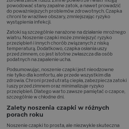
zdrowia zatok i uszu. Zimne powietrze i wiatr mogą
powodować stany zapalne zatok, a nawet prowadzić
do poważniejszych problemów zdrowotnych. Czapka
chroni te wrażliwe obszary, zmniejszając ryzyko
wystąpienia infekcji.
Zatoki są szczególnie narażone na działanie mroźnego
wiatru. Noszenie czapki może zmniejszyć ryzyko
przeziębień i innych chorób związanych z niską
temperaturą. Dodatkowo, czapka osłania uszy
przed zimnem, co jest istotne zwłaszcza dla osób
podatnych na zapalenie ucha.
Podsumowując, noszenie czapki jest nieodzowne
nie tylko dla komfortu, ale przede wszystkim dla
zdrowia. Chroni przed utratą ciepła, zabezpiecza zatoki
i uszy przed zimnem oraz minimalizuje ryzyko
przeziębień. Dlatego warto zawsze pamiętać o czapce,
szczególnie w chłodne dni.
Zalety noszenia czapki w różnych
porach roku
Noszenie czapki to prosta, ale niezwykle skuteczna