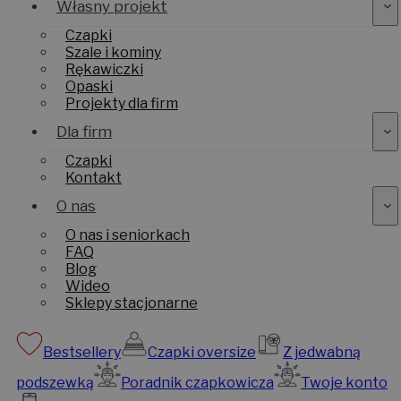
Własny projekt
Czapki
Szale i kominy
Rękawiczki
Opaski
Projekty dla firm
Dla firm
Czapki
Kontakt
O nas
O nas i seniorkach
FAQ
Blog
Wideo
Sklepy stacjonarne
Bestsellery
Czapki oversize
Z jedwabną
podszewką
Poradnik czapkowicza
Twoje konto