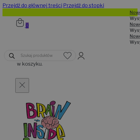
Przejdź do głównej treści
Przejdź do stopki
N
W
N
0
W
N
W
Brak
Wyszukiwarka
produktów
produktów
w koszyku.