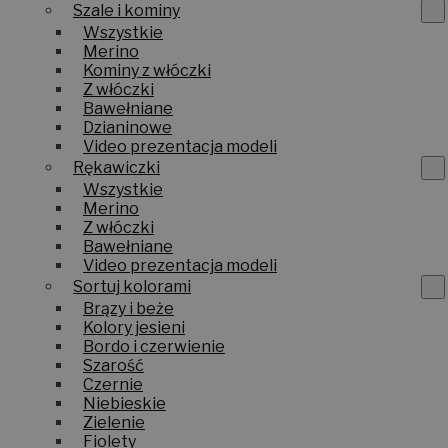
Szale i kominy
Wszystkie
Merino
Kominy z włóczki
Z włóczki
Bawełniane
Dzianinowe
Video prezentacja modeli
Rękawiczki
Wszystkie
Merino
Z włóczki
Bawełniane
Video prezentacja modeli
Sortuj kolorami
Brązy i beże
Kolory jesieni
Bordo i czerwienie
Szarość
Czernie
Niebieskie
Zielenie
Fiolety