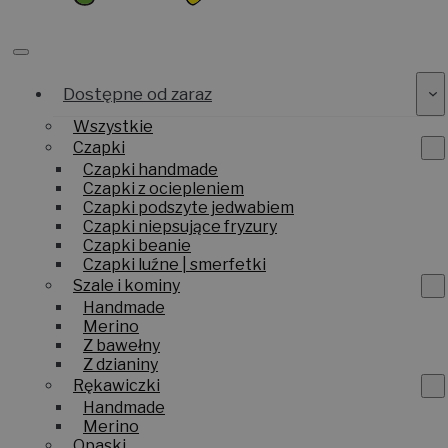
Dostępne od zaraz
Wszystkie
Czapki
Czapki handmade
Czapki z ociepleniem
Czapki podszyte jedwabiem
Czapki niepsujące fryzury
Czapki beanie
Czapki luźne | smerfetki
Szale i kominy
Handmade
Merino
Z bawełny
Z dzianiny
Rękawiczki
Handmade
Merino
Opaski