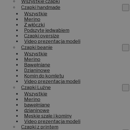
Wszystkie czapki
Czapki handmade
Wszystkie
Merino
Z włóczki
Podszyte jedwabiem
Czapki oversize
Video prezentacja modeli
Czapki beanie
Wszystkie
Merino
Bawełniane
Dzianinowe
Komin do komletu
Video prezentacja modeli
Czapki Luźne
Wszystkie
Merino
bawełniane
dzianinowe
Męskie szale i kominy
Video prezentacja modeli
Czapki z printem