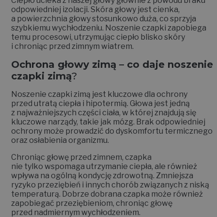
Ciepło ucieka z naszej głowy głównie z powodu braku
odpowiedniej izolacji. Skóra głowy jest cienka,
a powierzchnia głowy stosunkowo duża, co sprzyja
szybkiemu wychłodzeniu. Noszenie czapki zapobiega
temu procesowi, utrzymując ciepło blisko skóry
i chroniąc przed zimnym wiatrem.
Ochrona głowy zimą – co daje noszenie
czapki zimą
?
Noszenie czapki zimą jest kluczowe dla ochrony
przed utratą ciepła i hipotermią. Głowa jest jedną
z najważniejszych części ciała, w której znajdują się
kluczowe narządy, takie jak mózg. Brak odpowiedniej
ochrony może prowadzić do dyskomfortu termicznego
oraz osłabienia organizmu.
Chroniąc głowę przed zimnem, czapka
nie tylko wspomaga utrzymanie ciepła, ale również
wpływa na ogólną kondycję zdrowotną. Zmniejsza
ryzyko przeziębień i innych chorób związanych z niską
temperaturą. Dobrze dobrana czapka może również
zapobiegać przeziębieniom, chroniąc głowę
przed nadmiernym wychłodzeniem.