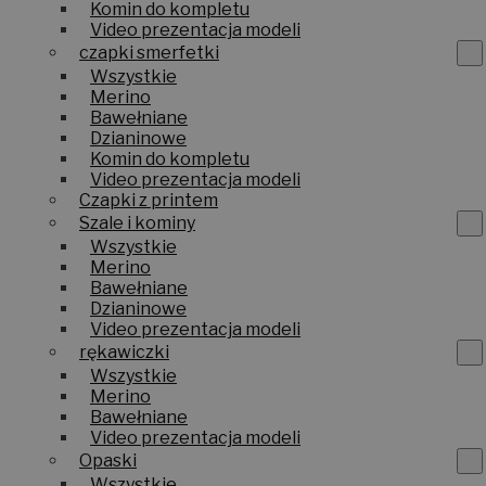
Komin do kompletu
Video prezentacja modeli
czapki smerfetki
Wszystkie
Merino
Bawełniane
Dzianinowe
Komin do kompletu
Video prezentacja modeli
Czapki z printem
Szale i kominy
Wszystkie
Merino
Bawełniane
Dzianinowe
Video prezentacja modeli
rękawiczki
Wszystkie
Merino
Bawełniane
Video prezentacja modeli
Opaski
Wszystkie