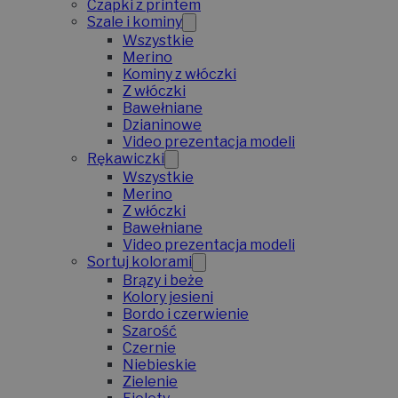
Czapki z printem
Szale i kominy
Wszystkie
Merino
Kominy z włóczki
Z włóczki
Bawełniane
Dzianinowe
Video prezentacja modeli
Rękawiczki
Wszystkie
Merino
Z włóczki
Bawełniane
Video prezentacja modeli
Sortuj kolorami
Brązy i beże
Kolory jesieni
Bordo i czerwienie
Szarość
Czernie
Niebieskie
Zielenie