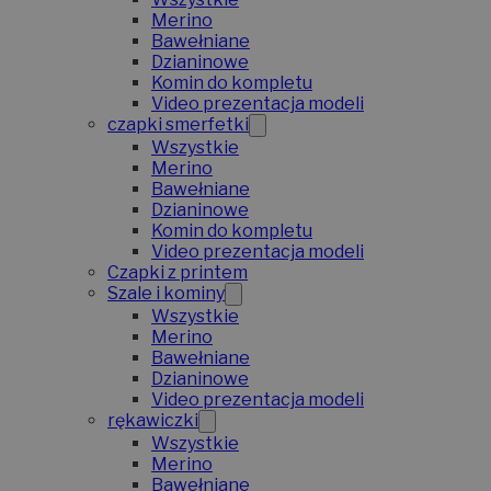
Merino
Bawełniane
Dzianinowe
Komin do kompletu
Video prezentacja modeli
czapki smerfetki
Wszystkie
Merino
Bawełniane
Dzianinowe
Komin do kompletu
Video prezentacja modeli
Czapki z printem
Szale i kominy
Wszystkie
Merino
Bawełniane
Dzianinowe
Video prezentacja modeli
rękawiczki
Wszystkie
Merino
Bawełniane