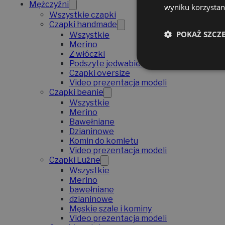
Mężczyźni
wyniku korzystani
Wszystkie czapki
Czapki handmade
POKAŻ SZCZ
Wszystkie
Merino
Z włóczki
Podszyte jedwabiem
Czapki oversize
Video prezentacja modeli
Czapki beanie
Wszystkie
Merino
Bawełniane
Dzianinowe
Komin do komletu
Video prezentacja modeli
Czapki Luźne
Wszystkie
Merino
bawełniane
dzianinowe
Męskie szale i kominy
Video prezentacja modeli