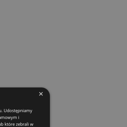
×
chu. Udostępniamy
klamowym i
ub które zebrali w