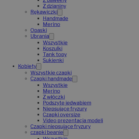
Z bawełny
Z dzianiny
Rękawiczki
Handmade
Merino
Opaski
Ubrania
Wszystkie
Koszulki
Tank topy
Sukienki
Kobiety
Wszystkie czapki
Czapki handmade
Wszystkie
Merino
Z włóczki
Podszyte jedwabiem
Niepsujące fryzury
Czapki oversize
Video prezentacja modeli
Czapki niepsujące fryzury
czapki beanie
Wszystkie