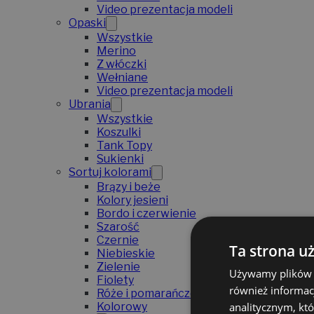
Video prezentacja modeli
Opaski
Wszystkie
Merino
Z włóczki
Wełniane
Video prezentacja modeli
Ubrania
Wszystkie
Koszulki
Tank Topy
Sukienki
Sortuj kolorami
Brązy i beże
Kolory jesieni
Bordo i czerwienie
Szarość
Czernie
Ta strona u
Niebieskie
Zielenie
Używamy plików co
Fiolety
również informac
Róże i pomarańcze
analitycznym, któ
Kolorowy