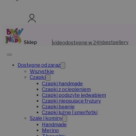
Sklep
video
dostępne w 24h
bestsellery
Dostępne od zaraz
Wszystkie
Czapki
Czapki handmade
Czapki z ociepleniem
Czapki podszyte jedwabiem
Czapki niepsujące fryzury
Czapki beanie
Czapki luźne | smerfetki
Szale i kominy
Handmade
Merino