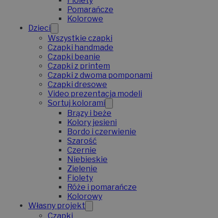
Fiolety
Pomarańcze
Kolorowe
Dzieci
Wszystkie czapki
Czapki handmade
Czapki beanie
Czapki z printem
Czapki z dwoma pomponami
Czapki dresowe
Video prezentacja modeli
Sortuj kolorami
Brązy i beże
Kolory jesieni
Bordo i czerwienie
Szarość
Czernie
Niebieskie
Zielenie
Fiolety
Róże i pomarańcze
Kolorowy
Własny projekt
Czapki