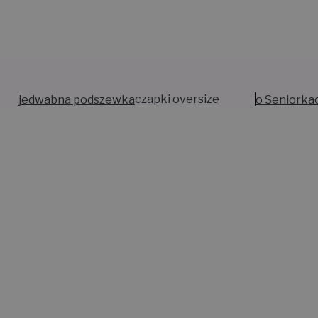
jedwabna podszewka
czapki oversize
o Seniorka