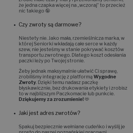
że jedna czapka więcej na „wczoraj” to przecież
nic takiego 🤪
Czy zwroty są darmowe?
Niestety nie.
Jako mała, rzemieślnicza marka, w
której Seniorki wkładają całe serce w każdy
szew, nie jesteśmy w stanie pokrywać kosztów
transportu zwrotnego. Dlatego koszt odesłania
paczki leży po Twojej stronie.
Żeby jednak maksymalnie ułatwić Ci sprawę,
zrobiliśmy integrację z platformą
Wygodne
Zwroty
. Dzięki temu nadasz paczkę
błyskawicznie, bez drukowania etykiety i zrobisz
to w najbliższym Paczkomacie lub punkcie.
Dziękujemy za zrozumienie!
🫶
Jaki jest adres zwrotów?
Spakuj bezpiecznie wełniane cudeńko i wyślij je
prosto do naszej poznańskiej pracowni.