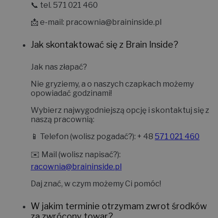
📞 tel. 571 021 460
📩 e-mail:
pracownia@braininside.pl
Jak skontaktować się z Brain Inside?
Jak nas złapać?
Nie gryziemy, a o naszych czapkach możemy
opowiadać godzinami!
Wybierz najwygodniejszą opcję i skontaktuj się z
naszą pracownią:
📱
Telefon (wolisz pogadać?):
+ 48
571 021 460
✉️
Mail (wolisz napisać?):
racownia@braininside.pl
Daj znać, w czym możemy Ci pomóc!
W jakim terminie otrzymam zwrot środków
za zwrócony towar?