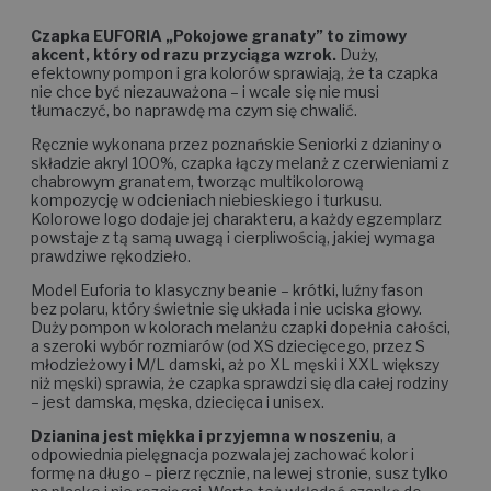
Czapka EUFORIA „Pokojowe granaty” to zimowy
akcent, który od razu przyciąga wzrok.
Duży,
efektowny pompon i gra kolorów sprawiają, że ta czapka
nie chce być niezauważona – i wcale się nie musi
tłumaczyć, bo naprawdę ma czym się chwalić.
Ręcznie wykonana przez poznańskie Seniorki z dzianiny o
składzie akryl 100%, czapka łączy melanż z czerwieniami z
chabrowym granatem, tworząc multikolorową
kompozycję w odcieniach niebieskiego i turkusu.
Kolorowe logo dodaje jej charakteru, a każdy egzemplarz
powstaje z tą samą uwagą i cierpliwością, jakiej wymaga
prawdziwe rękodzieło.
Model Euforia to klasyczny beanie – krótki, luźny fason
bez polaru, który świetnie się układa i nie uciska głowy.
Duży pompon w kolorach melanżu czapki dopełnia całości,
a szeroki wybór rozmiarów (od XS dziecięcego, przez S
młodzieżowy i M/L damski, aż po XL męski i XXL większy
niż męski) sprawia, że czapka sprawdzi się dla całej rodziny
– jest damska, męska, dziecięca i unisex.
Dzianina jest miękka i przyjemna w noszeniu
, a
odpowiednia pielęgnacja pozwala jej zachować kolor i
formę na długo – pierz ręcznie, na lewej stronie, susz tylko