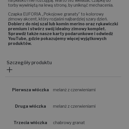
na płasko i nie rozciągaj. Warto też wkładać czapkę do
torby wywiniętą na lewą stronę, by uniknąć mechacenia.
Czapka EUFORIA „Pokojowe granaty” to kolorowy
zimowy akcent, który rozjaśni najbardziej szary dzień.
Dobierz do niej szal lub komin merino oraz rękawiczki
premium i stwórz swój idealny zimowy komplet.
Sprawdź także nasze karty podarunkowe i odwiedź
YouTube, gdzie pokazujemy więcej wyjątkowych
produktów.
Szczegóły produktu
Pierwsza włóczka
melanż z czerwieniami
Druga włóczka
melanż z czerwieniami
Trzecia włóczka
chabrowy granat