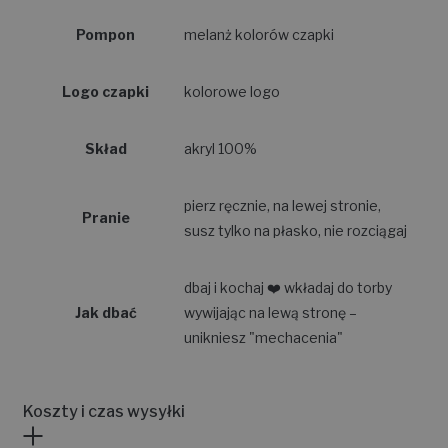
Pompon
melanż kolorów czapki
Logo czapki
kolorowe logo
Skład
akryl 100%
pierz ręcznie, na lewej stronie,
Pranie
susz tylko na płasko, nie rozciągaj
dbaj i kochaj ❤️ wkładaj do torby
Jak dbać
wywijając na lewą stronę –
unikniesz "mechacenia"
Koszty i czas wysyłki