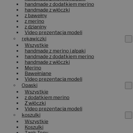
handmade z dodatkiem merino
handmade z włóczki
z bawełny
z merino
z dzianiny
Video prezentacja modeli
rękawiczki
Wszystkie
handmade z merino i alpaki
handmade z dodatkiem merino
handmade z włóczki
Merino
Bawełniane
Video prezentacja modeli
Opaski
Wszystkie
z dodatkiem merino
Z włóczki
Video prezentacja modeli
koszulki
Wszystkie
Koszulki
Tank Topy