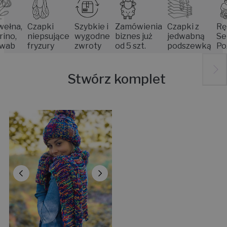
a,
Czapki
Szybkie i
Zamówienia
Czapki z
Rękodz
,
niepsujące
wygodne
biznes już
jedwabną
Senior
fryzury
zwroty
od 5 szt.
podszewką
Pozna
Stwórz komplet