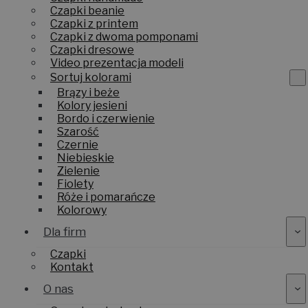
Czapki beanie
Czapki z printem
Czapki z dwoma pomponami
Czapki dresowe
Video prezentacja modeli
Sortuj kolorami
Brązy i beże
Kolory jesieni
Bordo i czerwienie
Szarość
Czernie
Niebieskie
Zielenie
Fiolety
Róże i pomarańcze
Kolorowy
Dla firm
Czapki
Kontakt
O nas