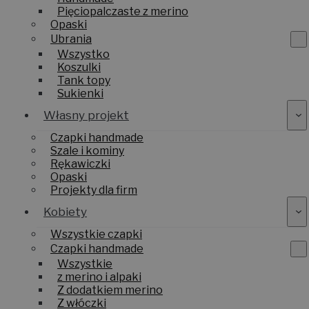
Pięciopalczaste z merino
Opaski
Ubrania
Wszystko
Koszulki
Tank topy
Sukienki
Własny projekt
Czapki handmade
Szale i kominy
Rękawiczki
Opaski
Projekty dla firm
Kobiety
Wszystkie czapki
Czapki handmade
Wszystkie
z merino i alpaki
Z dodatkiem merino
Z włóczki