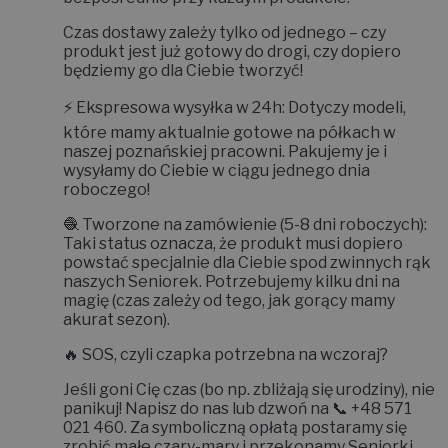
Czas dostawy zależy tylko od jednego – czy
produkt jest już gotowy do drogi, czy dopiero
będziemy go dla Ciebie tworzyć!
⚡
Ekspresowa wysyłka w 24h:
Dotyczy modeli,
które mamy aktualnie gotowe na półkach w
naszej poznańskiej pracowni. Pakujemy je i
wysyłamy do Ciebie w ciągu jednego dnia
roboczego!
🧶
Tworzone na zamówienie (5-8 dni roboczych):
Taki status oznacza, że produkt musi dopiero
powstać specjalnie dla Ciebie spod zwinnych rąk
naszych Seniorek. Potrzebujemy kilku dni na
magię (czas zależy od tego, jak gorący mamy
akurat sezon).
🔥
SOS, czyli czapka potrzebna na wczoraj?
Jeśli goni Cię czas (bo np. zbliżają się urodziny), nie
panikuj! Napisz do nas lub dzwoń na 📞
+48 571
021 460
. Za symboliczną opłatą postaramy się
zrobić małe czary-mary i
przekonamy Seniorki,