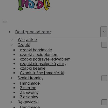
Dostępne od zaraz
Wszystkie
Czapki
czapki handmade
czapki z ociepleniem
czapki podszyte jedwabiem
czapki niepsujące fryzury
czapki beanie
Czapki luźne | smerfetki
Szale i kominy
Handmade
Z merino
Z bawełny
Z dzianiny
Rękawiczki
Handmade