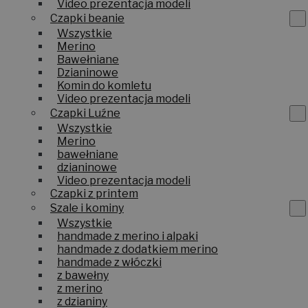
Video prezentacja modeli
Czapki beanie
Wszystkie
Merino
Bawełniane
Dzianinowe
Komin do komletu
Video prezentacja modeli
Czapki Luźne
Wszystkie
Merino
bawełniane
dzianinowe
Video prezentacja modeli
Czapki z printem
Szale i kominy
Wszystkie
handmade z merino i alpaki
handmade z dodatkiem merino
handmade z włóczki
z bawełny
z merino
z dzianiny