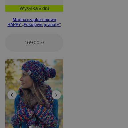
Wysyłka 8 dni
Modna czapka zimowa
HAPPY ,,Pokojowe granaty”
169,00
zł