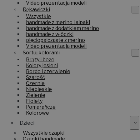
Video prezentacja modeli
Rękawiczki
Wszystkie
handmade z merino i alpaki
handmade z dodatkiem merino
handmade z włóczki
pięciopalczaste z merino
Video prezentacja modeli
Sortuj kolorami
Brązy i beże
Kolory jesieni
Bordo i czerwienie
Szarość
Czernie
Niebieskie
Zielenie
Fiolety
Pomarańcze
Kolorowe
Dzieci
Wszystkie czapki
Czapki handmade