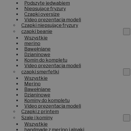
Podszyte jedwabiem
Niepsujące fryzury
Czapki oversize
Video prezentacja modeli
Czapki niepsujące fryzury
czapki beanie
Wszystkie
merino
Bawełniane
Dzianinowe
Komin do kompletu
Video prezentacja modeli
czapki smerfetki
Wszystkie
Merino
Bawełniane
Dzianinowe
Kominy do kompletu
Video prezentacja modeli
Czapki z printem
Szale i kominy
Wszystkie
handmade z merino i alpaki