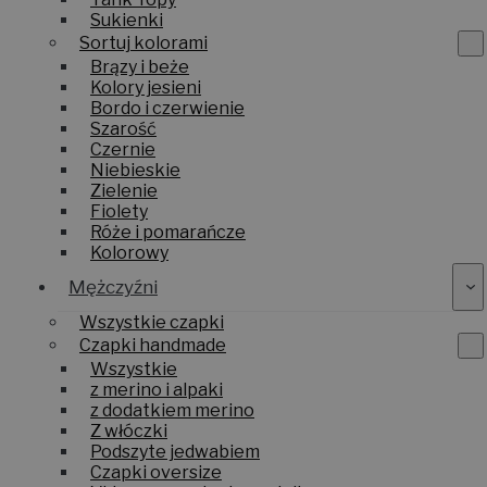
Sukienki
Sortuj kolorami
Brązy i beże
Kolory jesieni
Bordo i czerwienie
Szarość
Czernie
Niebieskie
Zielenie
Fiolety
Róże i pomarańcze
Kolorowy
Mężczyźni
Wszystkie czapki
Czapki handmade
Wszystkie
z merino i alpaki
z dodatkiem merino
Z włóczki
Podszyte jedwabiem
Czapki oversize