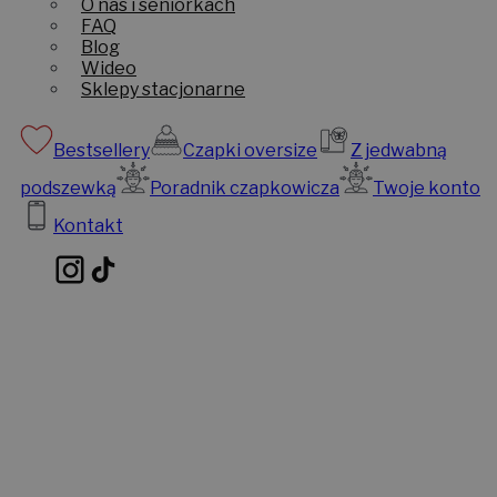
O nas i seniorkach
FAQ
Blog
Wideo
Sklepy stacjonarne
Bestsellery
Czapki oversize
Z jedwabną
podszewką
Poradnik czapkowicza
Twoje konto
Kontakt