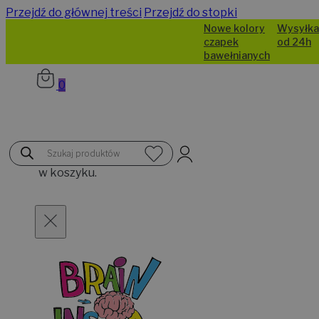
Przejdź do głównej treści
Przejdź do stopki
Nowe kolory
Wysyłka
czapek
od 24h
bawełnianych
0
Brak
Wyszukiwarka
produktów
produktów
w koszyku.