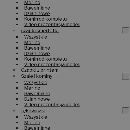
Merino
Bawełniane
Dzianinowe
Komin do kompletu
Video prezentacja modeli
czapki smerfetki
Wszystkie
Merino
Bawełniane
Dzianinowe
Komin do kompletu
Video prezentacja modeli
Czapki z printem
Szale i kominy
Wszystkie
Merino
Bawełniane
Dzianinowe
Video prezentacja modeli
rękawiczki
Wszystkie
Merino
Bawełniane