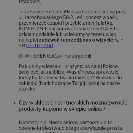
Pracowni)
Jesteśmy z Poznania! Nasza baza mieści się przy
ul. Jarochowskiego 58/2
. Jeśli chcesz wpaść,
przymierzyć czapki i przybić z nami piątkę,
KONIECZNIE daj nam wcześniej znać!
Często
działamy zdalnie lub uciekamy w teren, więc
najlepiej
zadzwoń i uprzedź nas o wizycie
: 📞 +
48
571 021 460
🎪
W TERENIE (Czyli na targach!)
Pakujemy wieszaki i krążymy po całej Polsce,
żeby być jak najbliżej Was. Chcesz sprawdzić,
kiedy będziemy w Twoim mieście? Wskakuj do
zakładki
[Nadchodzące Targi]
i poluj na nasze
stoisko!
Czy w sklepach partnerskich można zwrócić
produkty kupione w sklepie online?
Niestety nie.
Nasze sklepy partnerskie to
osobne królestwa, dlatego obowiązuje prosta