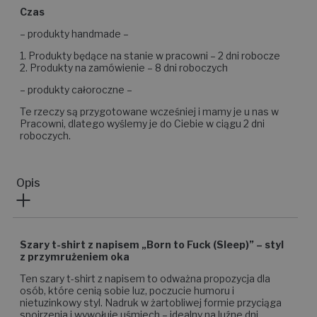
Czas
– produkty handmade –
1. Produkty będące na stanie w pracowni – 2 dni robocze
2. Produkty na zamówienie – 8 dni roboczych
– produkty całoroczne –
Te rzeczy są przygotowane wcześniej i mamy je u nas w
Pracowni, dlatego wyślemy je do Ciebie w ciągu 2 dni
roboczych.
Opis
Szary t-shirt z napisem „Born to Fuck (Sleep)” – styl
z przymrużeniem oka
Ten szary t-shirt z napisem to odważna propozycja dla
osób, które cenią sobie luz, poczucie humoru i
nietuzinkowy styl. Nadruk w żartobliwej formie przyciąga
spojrzenia i wywołuje uśmiech – idealny na luźne dni,