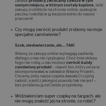
zasada:
produkty zwracamy zawsze w tym
samym miejscu, w którym zostały kupione
. Jeśli
zakupy zrobiliście na stronie online, spakujcie
paczkę i odeślijcie ją bezpośrednio do naszej
pracowni!
Czy mogę zwrócić produkt zrobiony na moje
specjalne zamówienie?
Szok, niedowierzanie, ale… TAK!
Wiemy, że zakupy online wymagają zaufania,
dlatego u nas nie ryzykujesz. Choć inne sklepy
tego nie robią, u nas możesz
zwrócić każdy
zamówiony produkt
– nawet ten, który od zera
skomponowałaś w zakładce
Własny Projekt
.
Chcemy, żeby nasza czapka dawała Ci czystą
radość, a jeśli z jakiegoś powodu tak nie jest –
bez problemu ją od Ciebie przyjmiemy.
Widziałem/am super czapkę na targach, ale
nie mogę znaleźć jej na stronie, co robić?