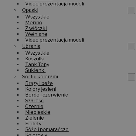
Video prezentacja modeli
Opaski
Wszystkie
Merino
Z włóczki
Wełniane
Video prezentacja modeli
Ubrania
Wszystkie
Koszulki
Tank Topy
Sukienki
Sortuj kolorami
Brązy i beże
Kolory jesieni
Bordo i czerwienie
Szarość
Czernie
Niebieskie
Zielenie
Fiolety
Róże i pomarańcze
Kolorowy