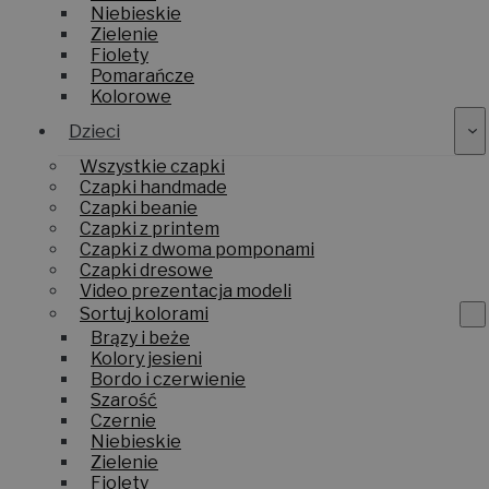
Niebieskie
Zielenie
Fiolety
Pomarańcze
Kolorowe
Dzieci
Wszystkie czapki
Czapki handmade
Czapki beanie
Czapki z printem
Czapki z dwoma pomponami
Czapki dresowe
Video prezentacja modeli
Sortuj kolorami
Brązy i beże
Kolory jesieni
Bordo i czerwienie
Szarość
Czernie
Niebieskie
Zielenie
Fiolety