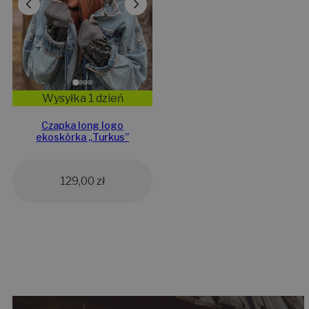
Wysyłka 1 dzień
Czapka long logo
ekoskórka „Turkus”
129,00
zł