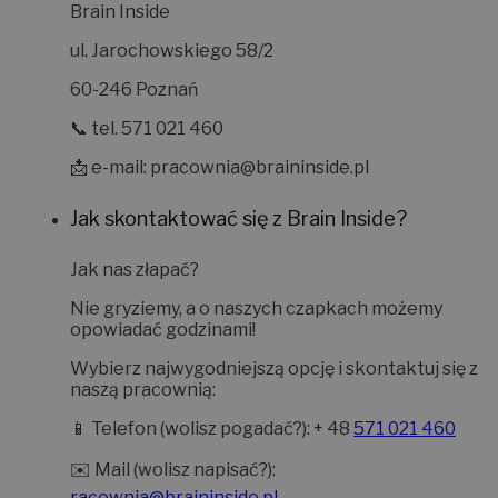
Brain Inside
ul. Jarochowskiego 58/2
60-246 Poznań
📞 tel. 571 021 460
📩 e-mail:
pracownia@braininside.pl
Jak skontaktować się z Brain Inside?
Jak nas złapać?
Nie gryziemy, a o naszych czapkach możemy
opowiadać godzinami!
Wybierz najwygodniejszą opcję i skontaktuj się z
naszą pracownią:
📱
Telefon (wolisz pogadać?):
+ 48
571 021 460
✉️
Mail (wolisz napisać?):
racownia@braininside.pl