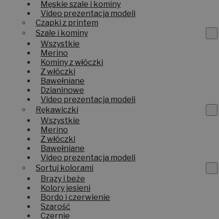
Męskie szale i kominy
Video prezentacja modeli
Czapki z printem
Szale i kominy
Wszystkie
Merino
Kominy z włóczki
Z włóczki
Bawełniane
Dzianinowe
Video prezentacja modeli
Rękawiczki
Wszystkie
Merino
Z włóczki
Bawełniane
Video prezentacja modeli
Sortuj kolorami
Brązy i beże
Kolory jesieni
Bordo i czerwienie
Szarość
Czernie