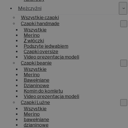
Mężczyźni
Wszystkie czapki
Czapki handmade
Wszystkie
Merino
Z włóczki
Podszyte jedwabiem
Czapki oversize
Video prezentacja modeli
Czapki beanie
Wszystkie
Merino
Bawełniane
Dzianinowe
Komin do komletu
Video prezentacja modeli
Czapki Luźne
Wszystkie
Merino
bawełniane
dzianinowe