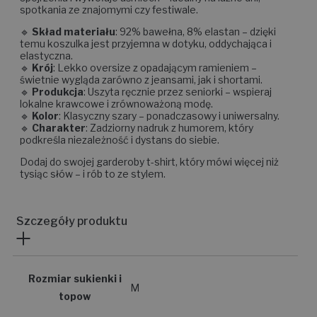
spotkania ze znajomymi czy festiwale.
🔹
Skład materiału
: 92% bawełna, 8% elastan – dzięki
temu koszulka jest przyjemna w dotyku, oddychająca i
elastyczna.
🔹
Krój
: Lekko oversize z opadającym ramieniem –
świetnie wygląda zarówno z jeansami, jak i shortami.
🔹
Produkcja
: Uszyta ręcznie przez seniorki – wspieraj
lokalne krawcowe i zrównoważoną modę.
🔹
Kolor
: Klasyczny szary – ponadczasowy i uniwersalny.
🔹
Charakter
: Zadziorny nadruk z humorem, który
podkreśla niezależność i dystans do siebie.
Dodaj do swojej garderoby t-shirt, który mówi więcej niż
tysiąc słów – i rób to ze stylem.
Szczegóły produktu
Rozmiar sukienki i
M
topow