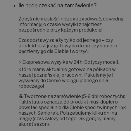
Ile będę czekać na zamówienie?
Żebyś nie musiał(a) niczego zgadywać, dokładną
informację o czasie wysyłki znajdziesz
bezpośrednio przy każdym produkcie!
Czas dostawy zależy tylko od jednego – czy
produkt jest już gotowy do drogi, czy dopiero
będziemy go dla Ciebie tworzyć!
⚡
Ekspresowa wysyłka w 24h:
Dotyczy modeli,
które mamy aktualnie gotowe na półkach w
naszej poznańskiej pracowni. Pakujemy je i
wysyłamy do Ciebie w ciągu jednego dnia
roboczego!
🧶
Tworzone na zamówienie (5-8 dni roboczych):
Taki status oznacza, że produkt musi dopiero
powstać specjalnie dla Ciebie spod zwinnych rąk
naszych Seniorek. Potrzebujemy kilku dni na
magię (czas zależy od tego, jak gorący mamy
akurat sezon).