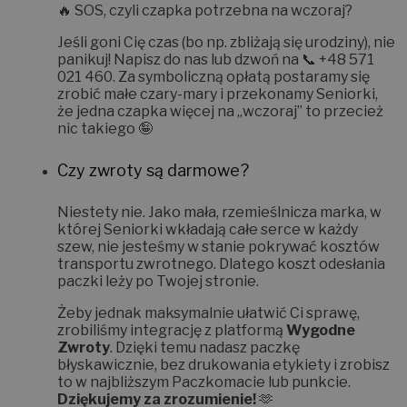
🔥
SOS, czyli czapka potrzebna na wczoraj?
Jeśli goni Cię czas (bo np. zbliżają się urodziny), nie
panikuj! Napisz do nas lub dzwoń na 📞
+48 571
021 460
. Za symboliczną opłatą postaramy się
zrobić małe czary-mary i
przekonamy Seniorki,
że jedna czapka więcej na „wczoraj” to przecież
nic takiego 🤪
Czy zwroty są darmowe?
Niestety nie.
Jako mała, rzemieślnicza marka, w
której Seniorki wkładają całe serce w każdy
szew, nie jesteśmy w stanie pokrywać kosztów
transportu zwrotnego. Dlatego koszt odesłania
paczki leży po Twojej stronie.
Żeby jednak maksymalnie ułatwić Ci sprawę,
zrobiliśmy integrację z platformą
Wygodne
Zwroty
. Dzięki temu nadasz paczkę
błyskawicznie, bez drukowania etykiety i zrobisz
to w najbliższym Paczkomacie lub punkcie.
Dziękujemy za zrozumienie!
🫶