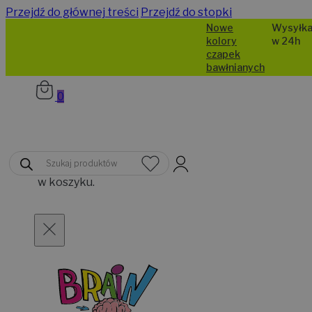
Przejdź do głównej treści
Przejdź do stopki
Nowe
Wysyłka
kolory
w 24h
czapek
bawłnianych
0
Brak
Wyszukiwarka
produktów
produktów
w koszyku.