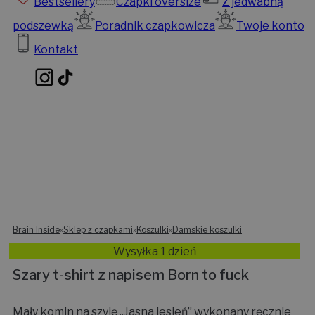
Bestsellery
Czapki oversize
Z jedwabną
podszewką
Poradnik czapkowicza
Twoje konto
Kontakt
Brain Inside
»
Sklep z czapkami
»
Koszulki
»
Damskie koszulki
Wysyłka 1 dzień
Szary t-shirt z napisem Born to fuck
Mały komin na szyję „Jasna jesień” wykonany ręcznie