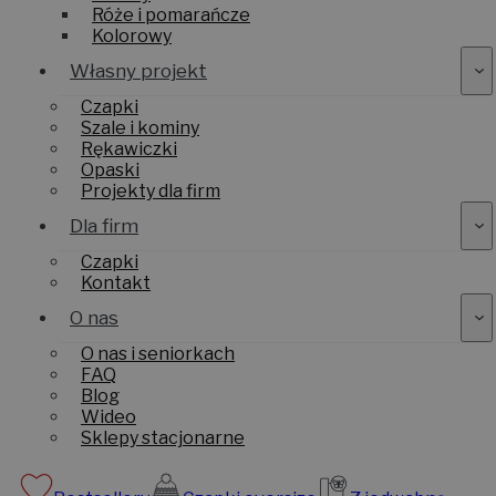
Róże i pomarańcze
Kolorowy
Własny projekt
Czapki
Szale i kominy
Rękawiczki
Opaski
Projekty dla firm
Dla firm
Czapki
Kontakt
O nas
O nas i seniorkach
FAQ
Blog
Wideo
Sklepy stacjonarne