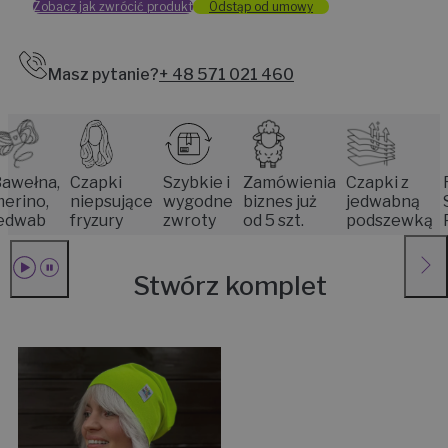
Zobacz jak zwrócić produkt
Odstąp od umowy
Masz pytanie?
+ 48 571 021 460
na,
Czapki
Szybkie i
Zamówienia
Czapki z
Rękod
o,
niepsujące
wygodne
biznes już
jedwabną
Senio
b
fryzury
zwroty
od 5 szt.
podszewką
Pozn
Stwórz komplet