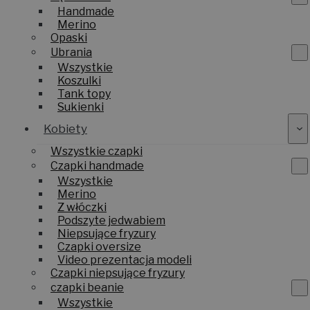
Handmade
Merino
Opaski
Ubrania
Wszystkie
Koszulki
Tank topy
Sukienki
Kobiety
Wszystkie czapki
Czapki handmade
Wszystkie
Merino
Z włóczki
Podszyte jedwabiem
Niepsujące fryzury
Czapki oversize
Video prezentacja modeli
Czapki niepsujące fryzury
czapki beanie
Wszystkie