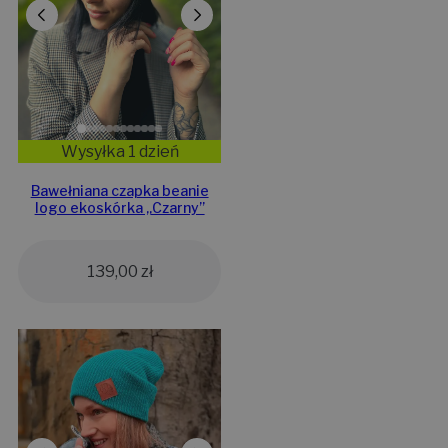
Wysyłka 1 dzień
Bawełniana czapka beanie
logo ekoskórka „Czarny”
139,00
zł