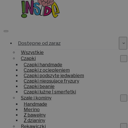
Dostępne od zaraz
Wszystkie
Czapki
Czapki handmade
Czapki z ociepleniem
Czapki podszyte jedwabiem
Czapki niepsujące fryzury
Czapki beanie
Czapki luźne | smerfetki
Szale i kominy
Handmade
Merino
Z bawełny
Z dzianiny
Rękawiczki