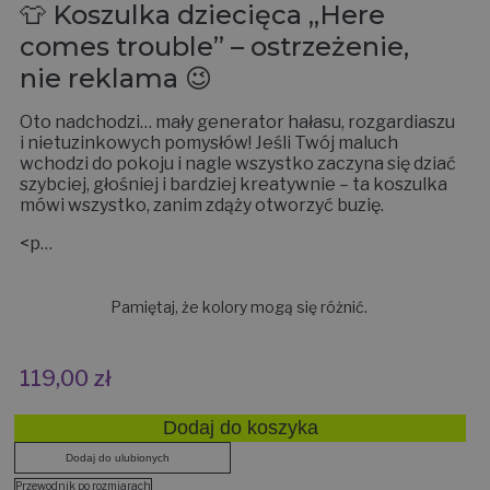
👕 Koszulka dziecięca „Here
comes trouble” – ostrzeżenie,
nie reklama 😉
Oto nadchodzi… mały generator hałasu, rozgardiaszu
i nietuzinkowych pomysłów! Jeśli Twój maluch
wchodzi do pokoju i nagle wszystko zaczyna się dziać
szybciej, głośniej i bardziej kreatywnie – ta koszulka
mówi wszystko, zanim zdąży otworzyć buzię.
<p…
Pamiętaj, że kolory mogą się różnić.
119,00
zł
Dodaj do koszyka
Dodaj do ulubionych
Przewodnik po rozmiarach