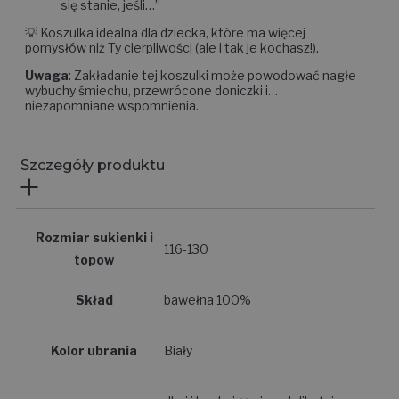
się stanie, jeśli…”
💡 Koszulka idealna dla dziecka, które ma więcej
pomysłów niż Ty cierpliwości (ale i tak je kochasz!).
Uwaga
: Zakładanie tej koszulki może powodować nagłe
wybuchy śmiechu, przewrócone doniczki i…
niezapomniane wspomnienia.
Szczegóły produktu
Rozmiar sukienki i
116-130
topow
Skład
bawełna 100%
Kolor ubrania
Biały