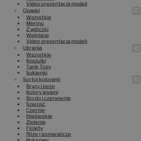
Video prezentacja modeli
Opaski
Wszystkie
Merino
Z włóczki
Wełniane
Video prezentacja modeli
Ubrania
Wszystkie
Koszulki
Tank Topy
Sukienki
Sortuj kolorami
Brązy i beże
Kolory jesieni
Bordo i czerwienie
Szarość
Czernie
Niebieskie
Zielenie
Fiolety
Róże i pomarańcze
Kolorowy