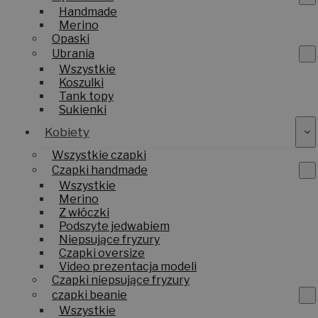
Handmade
Merino
Opaski
Ubrania
Wszystkie
Koszulki
Tank topy
Sukienki
Kobiety
Wszystkie czapki
Czapki handmade
Wszystkie
Merino
Z włóczki
Podszyte jedwabiem
Niepsujące fryzury
Czapki oversize
Video prezentacja modeli
Czapki niepsujące fryzury
czapki beanie
Wszystkie