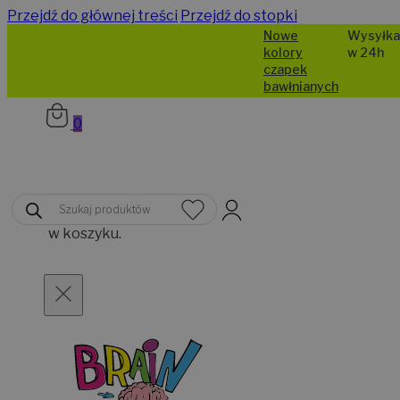
Przejdź do głównej treści
Przejdź do stopki
Nowe
Wysyłka
kolory
w 24h
czapek
bawłnianych
0
Brak
Wyszukiwarka
produktów
produktów
w koszyku.