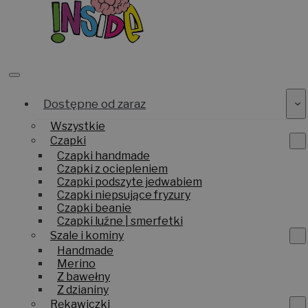
Dostępne od zaraz
Wszystkie
Czapki
Czapki handmade
Czapki z ociepleniem
Czapki podszyte jedwabiem
Czapki niepsujące fryzury
Czapki beanie
Czapki luźne | smerfetki
Szale i kominy
Handmade
Merino
Z bawełny
Z dzianiny
Rękawiczki