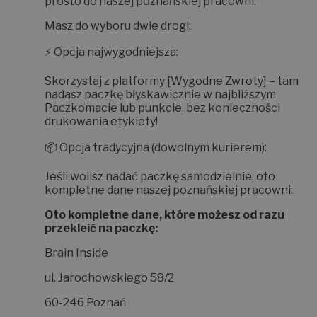
prosto do naszej poznańskiej pracowni.
Masz do wyboru dwie drogi:
⚡
Opcja najwygodniejsza:
Skorzystaj z platformy
[Wygodne Zwroty]
– tam
nadasz paczkę błyskawicznie w najbliższym
Paczkomacie lub punkcie, bez konieczności
drukowania etykiety!
📦
Opcja tradycyjna (dowolnym kurierem):
Jeśli wolisz nadać paczkę samodzielnie, oto
kompletne dane naszej poznańskiej pracowni:
Oto kompletne dane, które możesz od razu
przekleić na paczkę:
Brain Inside
ul. Jarochowskiego 58/2
60-246 Poznań