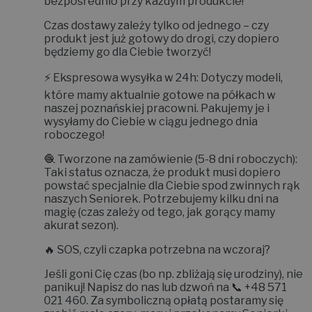
bezpośrednio przy każdym produkcie!
Czas dostawy zależy tylko od jednego – czy
produkt jest już gotowy do drogi, czy dopiero
będziemy go dla Ciebie tworzyć!
⚡
Ekspresowa wysyłka w 24h:
Dotyczy modeli,
które mamy aktualnie gotowe na półkach w
naszej poznańskiej pracowni. Pakujemy je i
wysyłamy do Ciebie w ciągu jednego dnia
roboczego!
🧶
Tworzone na zamówienie (5-8 dni roboczych):
Taki status oznacza, że produkt musi dopiero
powstać specjalnie dla Ciebie spod zwinnych rąk
naszych Seniorek. Potrzebujemy kilku dni na
magię (czas zależy od tego, jak gorący mamy
akurat sezon).
🔥
SOS, czyli czapka potrzebna na wczoraj?
Jeśli goni Cię czas (bo np. zbliżają się urodziny), nie
panikuj! Napisz do nas lub dzwoń na 📞
+48 571
021 460
. Za symboliczną opłatą postaramy się