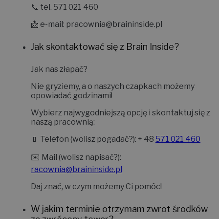
📞 tel. 571 021 460
📩 e-mail:
pracownia@braininside.pl
Jak skontaktować się z Brain Inside?
Jak nas złapać?
Nie gryziemy, a o naszych czapkach możemy
opowiadać godzinami!
Wybierz najwygodniejszą opcję i skontaktuj się z
naszą pracownią:
📱
Telefon (wolisz pogadać?):
+ 48
571 021 460
✉️
Mail (wolisz napisać?):
racownia@braininside.pl
Daj znać, w czym możemy Ci pomóc!
W jakim terminie otrzymam zwrot środków