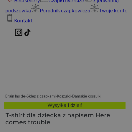
Bestsellery
Czapki oversize
Z jedwabną
podszewką
Poradnik czapkowicza
Twoje konto
Kontakt
Brain Inside
»
Sklep z czapkami
»
Koszulki
»
Damskie koszulki
Wysyłka 1 dzień
T-shirt dla dziecka z napisem Here
comes trouble