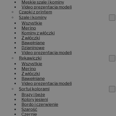
Męskie szale i kominy
Video prezentacja modeli
Czapki z printem
Szale i kominy
Wszystkie
Merino
Kominy z włóczki
Z włóczki
Bawełniane
Dzianinowe
Video prezentacja modeli
Rękawiczki
Wszystkie
Merino
Z włóczki
Bawełniane
Video prezentacja modeli
Sortuj kolorami
Brązy i beże
Kolory jesieni
Bordo i czerwienie
Szarość
Czernie