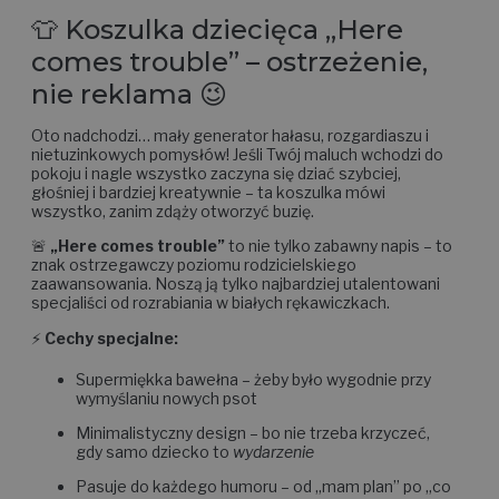
👕 Koszulka dziecięca „Here
comes trouble” – ostrzeżenie,
nie reklama 😉
Oto nadchodzi… mały generator hałasu, rozgardiaszu i
nietuzinkowych pomysłów! Jeśli Twój maluch wchodzi do
pokoju i nagle wszystko zaczyna się dziać szybciej,
głośniej i bardziej kreatywnie – ta koszulka mówi
wszystko, zanim zdąży otworzyć buzię.
🚨
„Here comes trouble”
to nie tylko zabawny napis – to
znak ostrzegawczy poziomu rodzicielskiego
zaawansowania. Noszą ją tylko najbardziej utalentowani
specjaliści od rozrabiania w białych rękawiczkach.
⚡
Cechy specjalne:
Supermiękka bawełna – żeby było wygodnie przy
wymyślaniu nowych psot
Minimalistyczny design – bo nie trzeba krzyczeć,
gdy samo dziecko to
wydarzenie
Pasuje do każdego humoru – od „mam plan” po „co