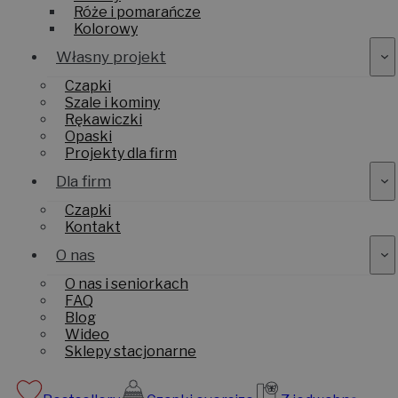
Róże i pomarańcze
Kolorowy
Własny projekt
Czapki
Szale i kominy
Rękawiczki
Opaski
Projekty dla firm
Dla firm
Czapki
Kontakt
O nas
O nas i seniorkach
FAQ
Blog
Wideo
Sklepy stacjonarne