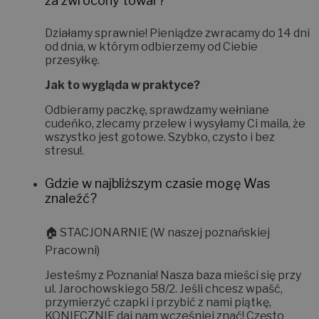
za zwrócony towar?
Działamy sprawnie! Pieniądze zwracamy do
14 dni
od dnia, w którym odbierzemy od Ciebie
przesyłkę.
Jak to wygląda w praktyce?
Odbieramy paczkę, sprawdzamy wełniane
cudeńko, zlecamy przelew i wysyłamy Ci maila, że
wszystko jest gotowe. Szybko, czysto i bez
stresu!
.
Gdzie w najbliższym czasie mogę Was
znaleźć?
🏠
STACJONARNIE (W naszej poznańskiej
Pracowni)
Jesteśmy z Poznania! Nasza baza mieści się przy
ul. Jarochowskiego 58/2
. Jeśli chcesz wpaść,
przymierzyć czapki i przybić z nami piątkę,
KONIECZNIE daj nam wcześniej znać!
Często