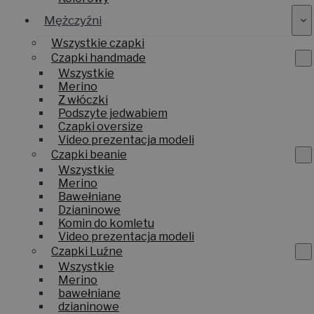
Mężczyźni
Wszystkie czapki
Czapki handmade
Wszystkie
Merino
Z włóczki
Podszyte jedwabiem
Czapki oversize
Video prezentacja modeli
Czapki beanie
Wszystkie
Merino
Bawełniane
Dzianinowe
Komin do komletu
Video prezentacja modeli
Czapki Luźne
Wszystkie
Merino
bawełniane
dzianinowe