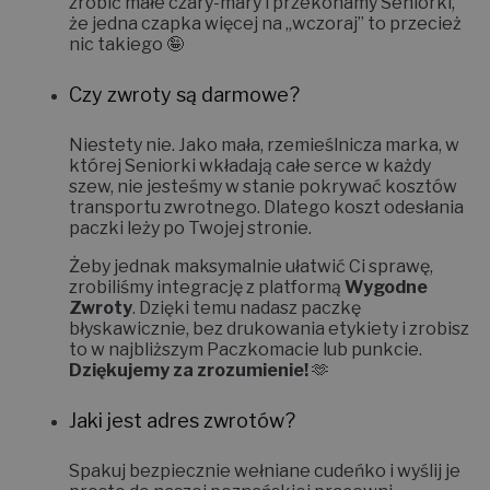
zrobić małe czary-mary i
przekonamy Seniorki,
że jedna czapka więcej na „wczoraj” to przecież
nic takiego 🤪
Czy zwroty są darmowe?
Niestety nie.
Jako mała, rzemieślnicza marka, w
której Seniorki wkładają całe serce w każdy
szew, nie jesteśmy w stanie pokrywać kosztów
transportu zwrotnego. Dlatego koszt odesłania
paczki leży po Twojej stronie.
Żeby jednak maksymalnie ułatwić Ci sprawę,
zrobiliśmy integrację z platformą
Wygodne
Zwroty
. Dzięki temu nadasz paczkę
błyskawicznie, bez drukowania etykiety i zrobisz
to w najbliższym Paczkomacie lub punkcie.
Dziękujemy za zrozumienie!
🫶
Jaki jest adres zwrotów?
Spakuj bezpiecznie wełniane cudeńko i wyślij je