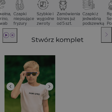
,
Czapki
Szybkie i
Zamówienia
Czapki z
Rękodzi
niepsujące
wygodne
biznes już
jedwabną
Seniore
fryzury
zwroty
od 5 szt.
podszewką
Poznan
Stwórz komplet