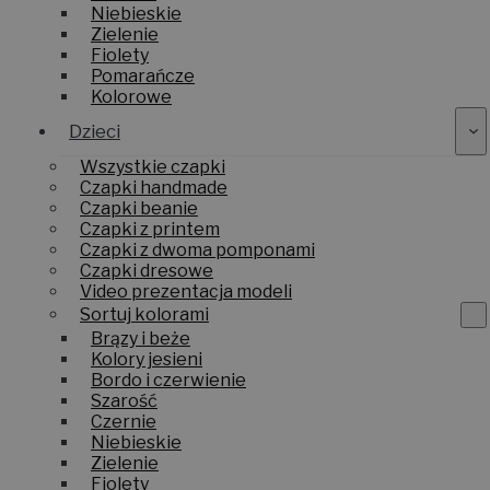
Niebieskie
Zielenie
Fiolety
Pomarańcze
Kolorowe
Dzieci
Wszystkie czapki
Czapki handmade
Czapki beanie
Czapki z printem
Czapki z dwoma pomponami
Czapki dresowe
Video prezentacja modeli
Sortuj kolorami
Brązy i beże
Kolory jesieni
Bordo i czerwienie
Szarość
Czernie
Niebieskie
Zielenie
Fiolety