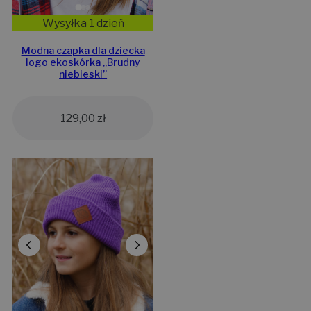
Wysyłka 1 dzień
Modna czapka dla dziecka
logo ekoskórka „Brudny
niebieski”
129,00
zł