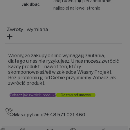
dbaj i kochaj ❤️ pierz delikatnie,
Jak dbać
najlepiej na lewej stronie
Zwroty i wymiana
Wiemy, że zakupy online wymagają zaufania,
dlatego u nas nie ryzykujesz. U nas możesz zwrócić
każdy produkt – nawet ten, który
skomponowałaś/eś w zakładce Własny Projekt.
Bez problemu ją od Ciebie przyjmiemy. Zobacz jak
zwrócić produkt.
Zobacz jak zwrócić produkt
Odstąp od umowy
Masz pytanie?
+ 48 571 021 460