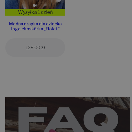
Wysyłka 1 dzień
Modna czapka dla dziecka
logo ekoskórka „Fiolet”
129,00
zł