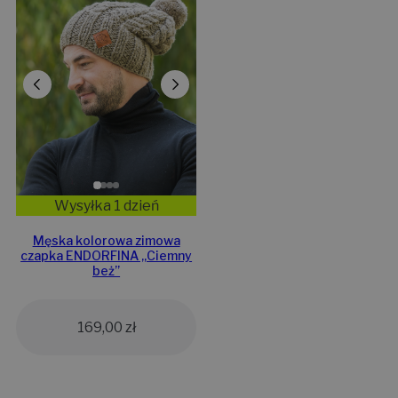
Wysyłka 1 dzień
Męska kolorowa zimowa
czapka ENDORFINA „Ciemny
beż”
169,00
zł