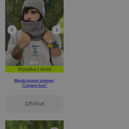
Wysyłka 1 dzień
Męski komin zimowy
“Ciemny beż”
129,00
zł