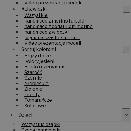
Video prezentacja modeli
Rękawiczki
Wszystkie
handmade z merino i alpaki
handmade z dodatkiem merino
handmade z włóczki
pięciopalczaste z merino
Video prezentacja modeli
Sortuj kolorami
Brązy i beże
Kolory jesieni
Bordo i czerwienie
Szarość
Czernie
Niebieskie
Zielenie
Fiolety
Pomarańcze
Kolorowe
Dzieci
Wszystkie czapki
Czapki handmade