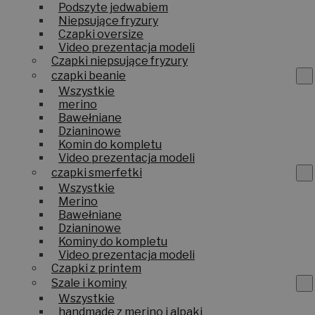
Podszyte jedwabiem
Niepsujące fryzury
Czapki oversize
Video prezentacja modeli
Czapki niepsujące fryzury
czapki beanie
Wszystkie
merino
Bawełniane
Dzianinowe
Komin do kompletu
Video prezentacja modeli
czapki smerfetki
Wszystkie
Merino
Bawełniane
Dzianinowe
Kominy do kompletu
Video prezentacja modeli
Czapki z printem
Szale i kominy
Wszystkie
handmade z merino i alpaki