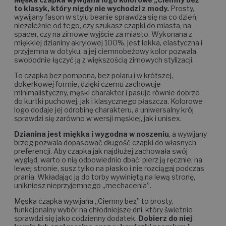
to klasyk, który nigdy nie wychodzi z mody.
Prosty,
wywijany fason w stylu beanie sprawdza się na co dzień,
niezależnie od tego, czy szukasz czapki do miasta, na
spacer, czy na zimowe wyjście za miasto. Wykonana z
miękkiej dzianiny akrylowej 100%, jest lekka, elastyczna i
przyjemna w dotyku, a jej ciemnobeżowy kolor pozwala
swobodnie łączyć ją z większością zimowych stylizacji.
To czapka bez pompona, bez polaru i w krótszej,
dokerkowej formie, dzięki czemu zachowuje
minimalistyczny, męski charakter i pasuje równie dobrze
do kurtki puchowej, jak i klasycznego płaszcza. Kolorowe
logo dodaje jej odrobinę charakteru, a uniwersalny krój
sprawdzi się zarówno w wersji męskiej, jak i unisex.
Dzianina jest miękka i wygodna w noszeniu
, a wywijany
brzeg pozwala dopasować długość czapki do własnych
preferencji. Aby czapka jak najdłużej zachowała swój
wygląd, warto o nią odpowiednio dbać: pierz ją ręcznie, na
lewej stronie, susz tylko na płasko i nie rozciągaj podczas
prania. Wkładając ją do torby wywiniętą na lewą stronę,
unikniesz nieprzyjemnego „mechacenia”.
Męska czapka wywijana „Ciemny beż” to prosty,
funkcjonalny wybór na chłodniejsze dni, który świetnie
sprawdzi się jako codzienny dodatek.
Dobierz do niej