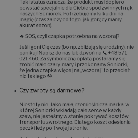
Taki status oznacza, że produkt musi dopiero
powstać specjalnie dla Ciebie spod zwinnych rąk
naszych Seniorek. Potrzebujemy kilku dni na
magię (czas zależy od tego, jak gorący mamy
akurat sezon).
🔥
SOS, czyli czapka potrzebna na wczoraj?
Jeśli goni Cię czas (bo np. zbliżają się urodziny), nie
panikuj! Napisz do nas lub dzwoń na 📞
+48 571
021 460
. Za symboliczną opłatą postaramy się
zrobić małe czary-mary i
przekonamy Seniorki,
że jedna czapka więcej na „wczoraj” to przecież
nic takiego 🤪
Czy zwroty są darmowe?
Niestety nie.
Jako mała, rzemieślnicza marka, w
której Seniorki wkładają całe serce w każdy
szew, nie jesteśmy w stanie pokrywać kosztów
transportu zwrotnego. Dlatego koszt odesłania
paczki leży po Twojej stronie.