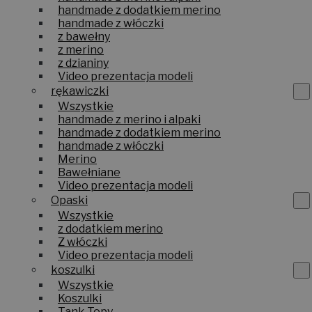
handmade z dodatkiem merino
handmade z włóczki
z bawełny
z merino
z dzianiny
Video prezentacja modeli
rękawiczki
Wszystkie
handmade z merino i alpaki
handmade z dodatkiem merino
handmade z włóczki
Merino
Bawełniane
Video prezentacja modeli
Opaski
Wszystkie
z dodatkiem merino
Z włóczki
Video prezentacja modeli
koszulki
Wszystkie
Koszulki
Tank Topy