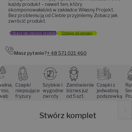
każdy produkt – nawet ten, który
skomponowałaś/eś w zakładce Własny Projekt.
Bez problemu ją od Ciebie przyjmiemy. Zobacz jak
zwrócić produkt.
Zobacz jak zwrócić produkt
Odstąp od umowy
Masz pytanie?
+ 48 571 021 460
,
Czapki
Szybkie i
Zamówienia
Czapki z
Rękodzi
niepsujące
wygodne
biznes już
jedwabną
Seniore
fryzury
zwroty
od 5 szt.
podszewką
Poznan
Stwórz komplet