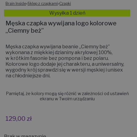
Brain Inside
»
Sklep z czapkami
»
Czapki
Wysyłka 1 dzień
Męska czapka wywijana logo kolorowe
„Ciemny beż”
Męska czapka wywijana beanie „Ciemny beż”
wykonana z miękkiej dzianiny akrylowej 100%,
w krótkim fasonie bez pompona i bez polaru.
Kolorowe logo dodaje jej charakteru, a uniwersalny,
wygodny krój sprawdzi się w wersji męskiej i unisex
na chłodniejsze dni.
Pamiętaj, że kolory mogą się różnić w zależności od ustawień
ekranu w Twoim urządzaniu
129,00
zł
Brak w magazynie