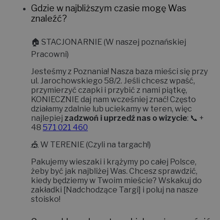
Gdzie w najbliższym czasie mogę Was
znaleźć?
🏠
STACJONARNIE (W naszej poznańskiej
Pracowni)
Jesteśmy z Poznania! Nasza baza mieści się przy
ul. Jarochowskiego 58/2
. Jeśli chcesz wpaść,
przymierzyć czapki i przybić z nami piątkę,
KONIECZNIE daj nam wcześniej znać!
Często
działamy zdalnie lub uciekamy w teren, więc
najlepiej
zadzwoń i uprzedź nas o wizycie
: 📞 +
48
571 021 460
🎪
W TERENIE (Czyli na targach!)
Pakujemy wieszaki i krążymy po całej Polsce,
żeby być jak najbliżej Was. Chcesz sprawdzić,
kiedy będziemy w Twoim mieście? Wskakuj do
zakładki
[Nadchodzące Targi]
i poluj na nasze
stoisko!