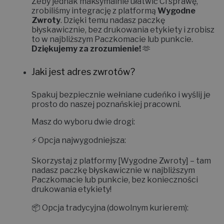
Żeby jednak maksymalnie ułatwić Ci sprawę,
zrobiliśmy integrację z platformą
Wygodne
Zwroty
. Dzięki temu nadasz paczkę
błyskawicznie, bez drukowania etykiety i zrobisz
to w najbliższym Paczkomacie lub punkcie.
Dziękujemy za zrozumienie!
🫶
Jaki jest adres zwrotów?
Spakuj bezpiecznie wełniane cudeńko i wyślij je
prosto do naszej poznańskiej pracowni.
Masz do wyboru dwie drogi:
⚡
Opcja najwygodniejsza:
Skorzystaj z platformy
[Wygodne Zwroty]
– tam
nadasz paczkę błyskawicznie w najbliższym
Paczkomacie lub punkcie, bez konieczności
drukowania etykiety!
📦
Opcja tradycyjna (dowolnym kurierem):