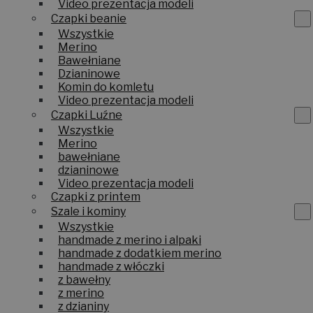
Video prezentacja modeli
Czapki beanie
Wszystkie
Merino
Bawełniane
Dzianinowe
Komin do komletu
Video prezentacja modeli
Czapki Luźne
Wszystkie
Merino
bawełniane
dzianinowe
Video prezentacja modeli
Czapki z printem
Szale i kominy
Wszystkie
handmade z merino i alpaki
handmade z dodatkiem merino
handmade z włóczki
z bawełny
z merino
z dzianiny