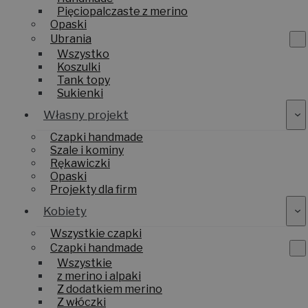
Pięciopalczaste z merino
Opaski
Ubrania
Wszystko
Koszulki
Tank topy
Sukienki
Własny projekt
Czapki handmade
Szale i kominy
Rękawiczki
Opaski
Projekty dla firm
Kobiety
Wszystkie czapki
Czapki handmade
Wszystkie
z merino i alpaki
Z dodatkiem merino
Z włóczki