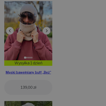
Wysyłka 1 dzień
Męski bawełniany buff „Beż”
139,00
zł