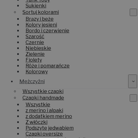
Sukienki
Sortuj kolorami
Brązy i beże
Kolory jesieni
Bordo i czerwienie
Szarość
Czernie
Niebieskie
Zielenie
Fiolety
Róże i pomarańcze
Kolorowy
Mężczyźni
Wszystkie czapki
Czapki handmade
Wszystkie
z merino i alpaki
z dodatkiem merino
Z włóczki
Podszyte jedwabiem
Czapki oversize