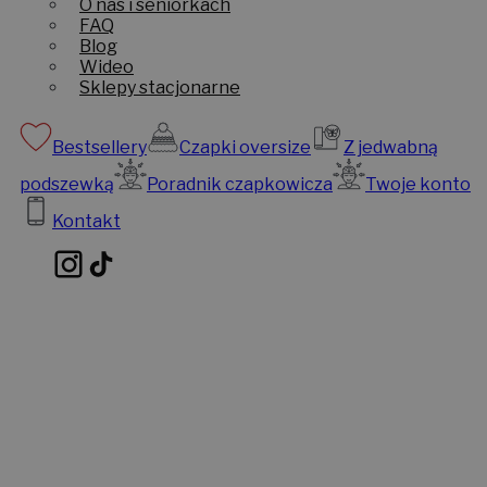
O nas i seniorkach
FAQ
Blog
Wideo
Sklepy stacjonarne
Bestsellery
Czapki oversize
Z jedwabną
podszewką
Poradnik czapkowicza
Twoje konto
Kontakt