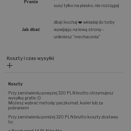
Pranie
susz tylko na płasko, nie rozciągaj
dbaj i kochaj ❤️ wkładaj do torby
Jak dbać
wywijając na lewą stronę –
unikniesz "mechacenia"
Koszty i czas wysyłki
Koszty
Przy zamówieniu powyżej 320 PLN brutto otrzymujesz
wysyłkę gratis 🙂
Możesz wybrać metodę: paczkomat, kurier lub za
pobraniem
Przy zamówieniu poniżej 320 PLN brutto koszty dostawy
to:
+ Paczkomat 14 PLN brutto