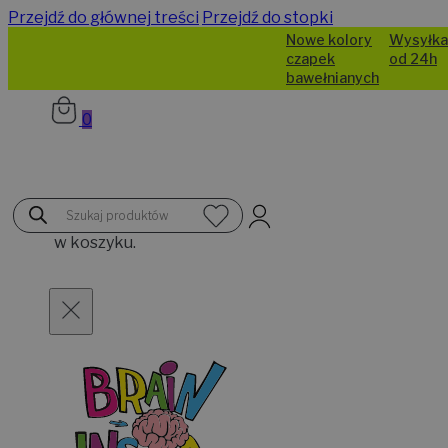
Przejdź do głównej treści
Przejdź do stopki
Nowe kolory
Wysyłka
czapek
od 24h
bawełnianych
0
Brak
Wyszukiwarka
produktów
produktów
w koszyku.