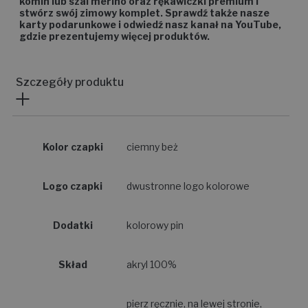
komin lub szal merino oraz rękawiczki premium i
stwórz swój zimowy komplet. Sprawdź także nasze
karty podarunkowe i odwiedź nasz kanał na YouTube,
gdzie prezentujemy więcej produktów.
Szczegóły produktu
Kolor czapki
ciemny beż
Logo czapki
dwustronne logo kolorowe
Dodatki
kolorowy pin
Skład
akryl 100%
pierz ręcznie, na lewej stronie,