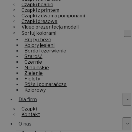
Czapki beanie
Czapki z printem
Czapki z dwoma pomponami
Czapki dresowe
Video prezentacja modeli
Sortuj kolorami
Brązy i beże
Kolory jesieni
Bordo i czerwienie
Szarość
Czernie
Niebieskie
Zielenie
Fiolety
Róże i pomarańcze
Kolorowy
Dla firm
Czapki
Kontakt
O nas