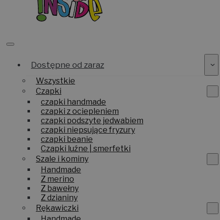
Dostępne od zaraz
Wszystkie
Czapki
czapki handmade
czapki z ociepleniem
czapki podszyte jedwabiem
czapki niepsujące fryzury
czapki beanie
Czapki luźne | smerfetki
Szale i kominy
Handmade
Z merino
Z bawełny
Z dzianiny
Rękawiczki
Handmade