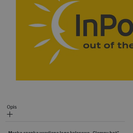
Opis
Męska czapka wywijana logo kolorowe „Ciemny beż”