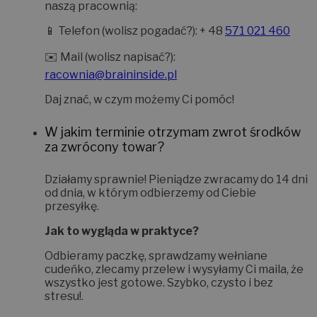
naszą pracownią:
📱
Telefon (wolisz pogadać?):
+ 48
571 021 460
✉️
Mail (wolisz napisać?):
racownia@braininside.pl
Daj znać, w czym możemy Ci pomóc!
W jakim terminie otrzymam zwrot środków
za zwrócony towar?
Działamy sprawnie! Pieniądze zwracamy do
14 dni
od dnia, w którym odbierzemy od Ciebie
przesyłkę.
Jak to wygląda w praktyce?
Odbieramy paczkę, sprawdzamy wełniane
cudeńko, zlecamy przelew i wysyłamy Ci maila, że
wszystko jest gotowe. Szybko, czysto i bez
stresu!
.