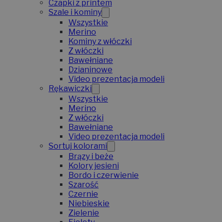
Czapki z printem
Szale i kominy
Wszystkie
Merino
Kominy z włóczki
Z włóczki
Bawełniane
Dzianinowe
Video prezentacja modeli
Rękawiczki
Wszystkie
Merino
Z włóczki
Bawełniane
Video prezentacja modeli
Sortuj kolorami
Brązy i beże
Kolory jesieni
Bordo i czerwienie
Szarość
Czernie
Niebieskie
Zielenie