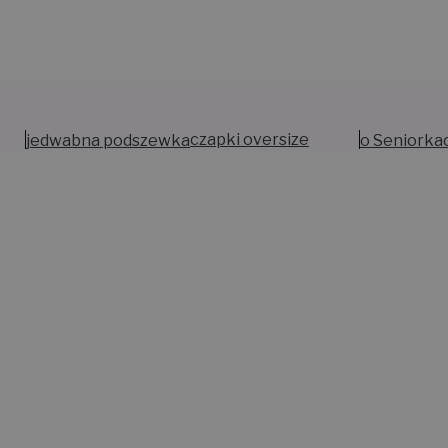
jedwabna podszewka
czapki oversize
o Seniorka