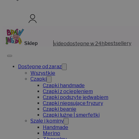
Sklep
video
dostępne w 24h
bestsellery
Dostępne od zaraz
Wszystkie
Czapki
Czapki handmade
Czapki z ociepleniem
Czapki podszyte jedwabiem
Czapki niepsujące fryzury
Czapki beanie
Czapki luźne | smerfetki
Szale i kominy
Handmade
Merino