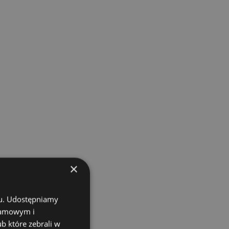
×
chu. Udostępniamy
klamowym i
ub które zebrali w