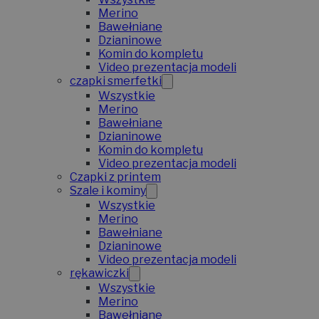
Merino
Bawełniane
Dzianinowe
Komin do kompletu
Video prezentacja modeli
czapki smerfetki
Wszystkie
Merino
Bawełniane
Dzianinowe
Komin do kompletu
Video prezentacja modeli
Czapki z printem
Szale i kominy
Wszystkie
Merino
Bawełniane
Dzianinowe
Video prezentacja modeli
rękawiczki
Wszystkie
Merino
Bawełniane