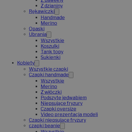
Z bawełny
Z dzianiny
Rękawiczki
Handmade
Merino
Opaski
Ubrania
Wszystkie
Koszulki
Tank topy
Sukienki
Kobiety
Wszystkie czapki
Czapki handmade
Wszystkie
Merino
Z włóczki
Podszyte jedwabiem
Niepsujące fryzury
Czapki oversize
Video prezentacja modeli
Czapki niepsujące fryzury
czapki beanie
Wszystkie