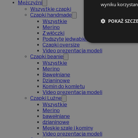
Mężczyźni
wyniku korzystani
Wszystkie czapki
Czapki handmade
POKAŻ SZCZ
Wszystkie
Merino
Z włóczki
Podszyte jedwabiem
Czapki oversize
Video prezentacja modeli
Czapki beanie
Wszystkie
Merino
Bawełniane
Dzianinowe
Komin do komletu
Video prezentacja modeli
Czapki Luźne
Wszystkie
Merino
bawełniane
dzianinowe
Męskie szale i kominy
Video prezentacja modeli