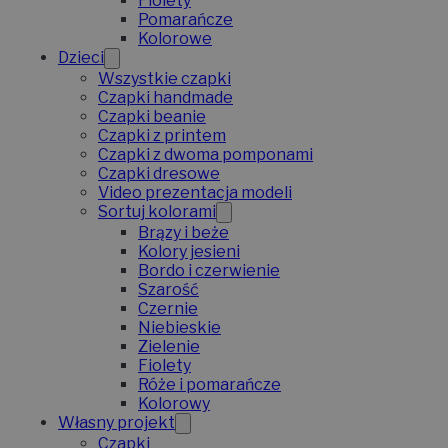
Fiolety
Pomarańcze
Kolorowe
Dzieci
Wszystkie czapki
Czapki handmade
Czapki beanie
Czapki z printem
Czapki z dwoma pomponami
Czapki dresowe
Video prezentacja modeli
Sortuj kolorami
Brązy i beże
Kolory jesieni
Bordo i czerwienie
Szarość
Czernie
Niebieskie
Zielenie
Fiolety
Róże i pomarańcze
Kolorowy
Własny projekt
Czapki