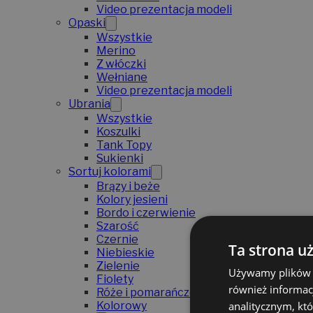
Video prezentacja modeli
Opaski
Wszystkie
Merino
Z włóczki
Wełniane
Video prezentacja modeli
Ubrania
Wszystkie
Koszulki
Tank Topy
Sukienki
Sortuj kolorami
Brązy i beże
Kolory jesieni
Bordo i czerwienie
Szarość
Czernie
Ta strona u
Niebieskie
Zielenie
Używamy plików co
Fiolety
również informac
Róże i pomarańcze
analitycznym, któ
Kolorowy