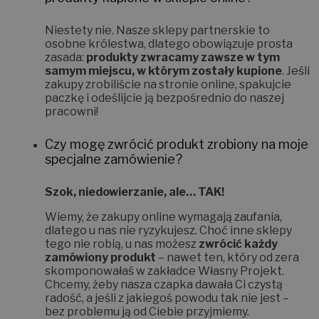
Niestety nie.
Nasze sklepy partnerskie to
osobne królestwa, dlatego obowiązuje prosta
zasada:
produkty zwracamy zawsze w tym
samym miejscu, w którym zostały kupione
. Jeśli
zakupy zrobiliście na stronie online, spakujcie
paczkę i odeślijcie ją bezpośrednio do naszej
pracowni!
Czy mogę zwrócić produkt zrobiony na moje
specjalne zamówienie?
Szok, niedowierzanie, ale… TAK!
Wiemy, że zakupy online wymagają zaufania,
dlatego u nas nie ryzykujesz. Choć inne sklepy
tego nie robią, u nas możesz
zwrócić każdy
zamówiony produkt
– nawet ten, który od zera
skomponowałaś w zakładce
Własny Projekt
.
Chcemy, żeby nasza czapka dawała Ci czystą
radość, a jeśli z jakiegoś powodu tak nie jest –
bez problemu ją od Ciebie przyjmiemy.