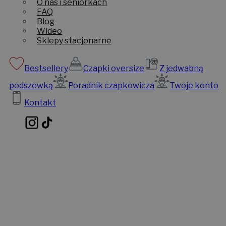
O nas i seniorkach
FAQ
Blog
Wideo
Sklepy stacjonarne
Bestsellery
Czapki oversize
Z jedwabną
podszewką
Poradnik czapkowicza
Twoje konto
Kontakt