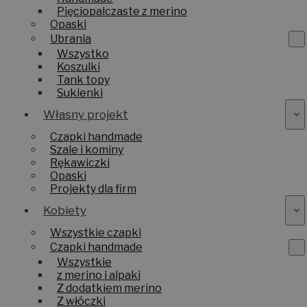
Pięciopalczaste z merino
Opaski
Ubrania
Wszystko
Koszulki
Tank topy
Sukienki
Własny projekt
Czapki handmade
Szale i kominy
Rękawiczki
Opaski
Projekty dla firm
Kobiety
Wszystkie czapki
Czapki handmade
Wszystkie
z merino i alpaki
Z dodatkiem merino
Z włóczki