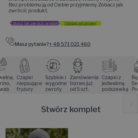
Bez problemu ją od Ciebie przyjmiemy. Zobacz jak
zwrócić produkt.
Zobacz jak zwrócić produkt
Odstąp od umowy
Masz pytanie?
+ 48 571 021 460
,
Czapki
Szybkie i
Zamówienia
Czapki z
Rękodz
niepsujące
wygodne
biznes już
jedwabną
Senior
fryzury
zwroty
od 5 szt.
podszewką
Poznan
Stwórz komplet