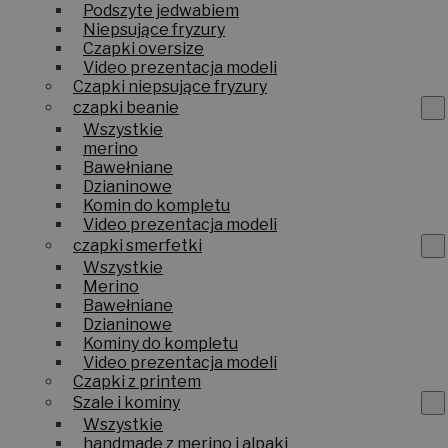
Podszyte jedwabiem
Niepsujące fryzury
Czapki oversize
Video prezentacja modeli
Czapki niepsujące fryzury
czapki beanie
Wszystkie
merino
Bawełniane
Dzianinowe
Komin do kompletu
Video prezentacja modeli
czapki smerfetki
Wszystkie
Merino
Bawełniane
Dzianinowe
Kominy do kompletu
Video prezentacja modeli
Czapki z printem
Szale i kominy
Wszystkie
handmade z merino i alpaki