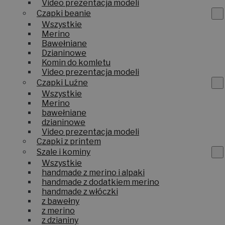
Video prezentacja modeli
Czapki beanie
Wszystkie
Merino
Bawełniane
Dzianinowe
Komin do komletu
Video prezentacja modeli
Czapki Luźne
Wszystkie
Merino
bawełniane
dzianinowe
Video prezentacja modeli
Czapki z printem
Szale i kominy
Wszystkie
handmade z merino i alpaki
handmade z dodatkiem merino
handmade z włóczki
z bawełny
z merino
z dzianiny