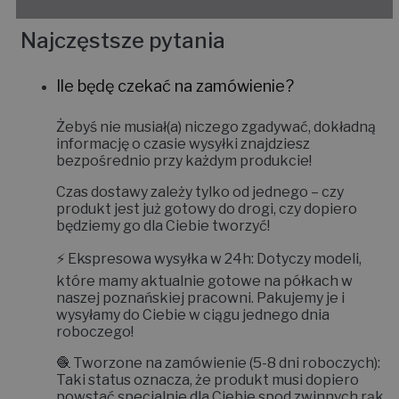
Najczęstsze pytania
Ile będę czekać na zamówienie?
Żebyś nie musiał(a) niczego zgadywać, dokładną
informację o czasie wysyłki znajdziesz
bezpośrednio przy każdym produkcie!
Czas dostawy zależy tylko od jednego – czy
produkt jest już gotowy do drogi, czy dopiero
będziemy go dla Ciebie tworzyć!
⚡
Ekspresowa wysyłka w 24h:
Dotyczy modeli,
które mamy aktualnie gotowe na półkach w
naszej poznańskiej pracowni. Pakujemy je i
wysyłamy do Ciebie w ciągu jednego dnia
roboczego!
🧶
Tworzone na zamówienie (5-8 dni roboczych):
Taki status oznacza, że produkt musi dopiero
powstać specjalnie dla Ciebie spod zwinnych rąk