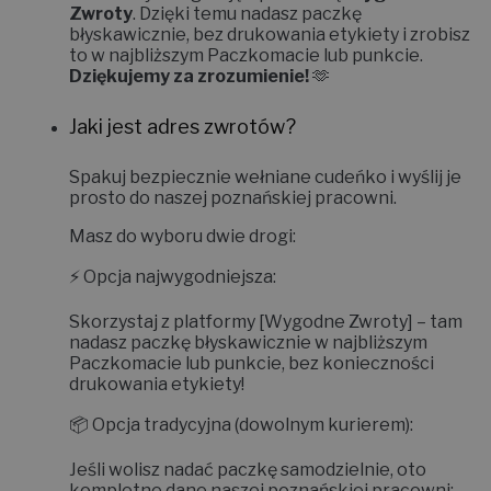
Zwroty
. Dzięki temu nadasz paczkę
błyskawicznie, bez drukowania etykiety i zrobisz
to w najbliższym Paczkomacie lub punkcie.
Dziękujemy za zrozumienie!
🫶
Jaki jest adres zwrotów?
Spakuj bezpiecznie wełniane cudeńko i wyślij je
prosto do naszej poznańskiej pracowni.
Masz do wyboru dwie drogi:
⚡
Opcja najwygodniejsza:
Skorzystaj z platformy
[Wygodne Zwroty]
– tam
nadasz paczkę błyskawicznie w najbliższym
Paczkomacie lub punkcie, bez konieczności
drukowania etykiety!
📦
Opcja tradycyjna (dowolnym kurierem):
Jeśli wolisz nadać paczkę samodzielnie, oto
kompletne dane naszej poznańskiej pracowni: