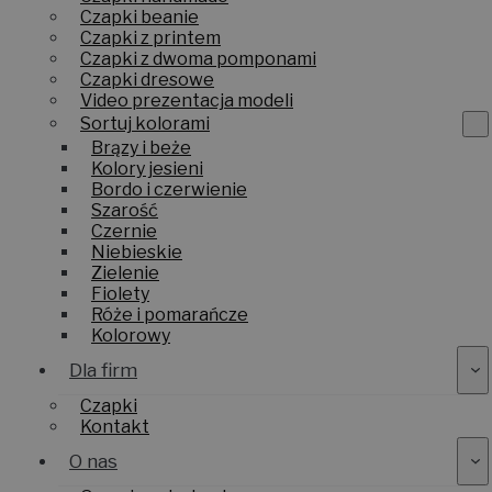
Czapki beanie
Czapki z printem
Czapki z dwoma pomponami
Czapki dresowe
Video prezentacja modeli
Sortuj kolorami
Brązy i beże
Kolory jesieni
Bordo i czerwienie
Szarość
Czernie
Niebieskie
Zielenie
Fiolety
Róże i pomarańcze
Kolorowy
Dla firm
Czapki
Kontakt
O nas