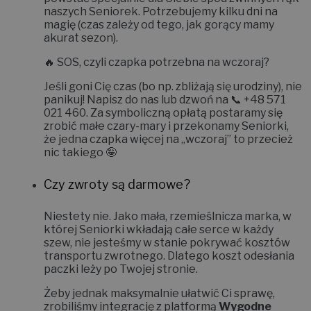
naszych Seniorek. Potrzebujemy kilku dni na
magię (czas zależy od tego, jak gorący mamy
akurat sezon).
🔥
SOS, czyli czapka potrzebna na wczoraj?
Jeśli goni Cię czas (bo np. zbliżają się urodziny), nie
panikuj! Napisz do nas lub dzwoń na 📞
+48 571
021 460
. Za symboliczną opłatą postaramy się
zrobić małe czary-mary i
przekonamy Seniorki,
że jedna czapka więcej na „wczoraj” to przecież
nic takiego 🤪
Czy zwroty są darmowe?
Niestety nie.
Jako mała, rzemieślnicza marka, w
której Seniorki wkładają całe serce w każdy
szew, nie jesteśmy w stanie pokrywać kosztów
transportu zwrotnego. Dlatego koszt odesłania
paczki leży po Twojej stronie.
Żeby jednak maksymalnie ułatwić Ci sprawę,
zrobiliśmy integrację z platformą
Wygodne