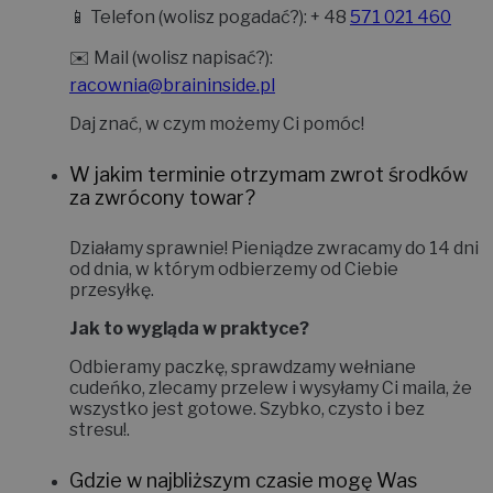
📱
Telefon (wolisz pogadać?):
+ 48
571 021 460
✉️
Mail (wolisz napisać?):
racownia@braininside.pl
Daj znać, w czym możemy Ci pomóc!
W jakim terminie otrzymam zwrot środków
za zwrócony towar?
Działamy sprawnie! Pieniądze zwracamy do
14 dni
od dnia, w którym odbierzemy od Ciebie
przesyłkę.
Jak to wygląda w praktyce?
Odbieramy paczkę, sprawdzamy wełniane
cudeńko, zlecamy przelew i wysyłamy Ci maila, że
wszystko jest gotowe. Szybko, czysto i bez
stresu!
.
Gdzie w najbliższym czasie mogę Was