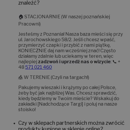
znaleźć?
🏠
STACJONARNIE (W naszej poznańskiej
Pracowni)
Jesteśmy z Poznania! Nasza baza mieści się przy
ul. Jarochowskiego 58/2
. Jeśli chcesz wpaść,
przymierzyć czapki i przybić z nami piątkę,
KONIECZNIE daj nam wcześniej znać!
Często
działamy zdalnie lub uciekamy w teren, więc
najlepiej
zadzwoń i uprzedź nas o wizycie
: 📞 +
48
571 021 460
🎪
W TERENIE (Czyli na targach!)
Pakujemy wieszaki i krążymy po całej Polsce,
żeby być jak najbliżej Was. Chcesz sprawdzić,
kiedy będziemy w Twoim mieście? Wskakuj do
zakładki
[Nadchodzące Targi]
i poluj na nasze
stoisko!
Czy w sklepach partnerskich można zwrócić
produkty kupione w sklepie online?