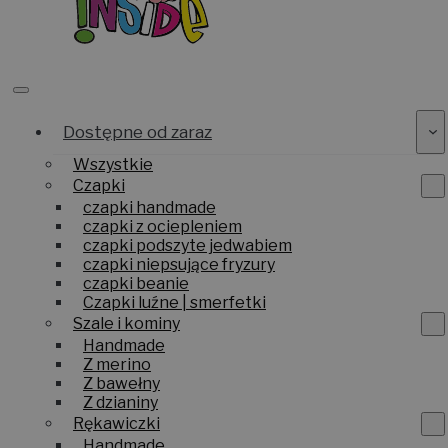
Dostępne od zaraz
Wszystkie
Czapki
czapki handmade
czapki z ociepleniem
czapki podszyte jedwabiem
czapki niepsujące fryzury
czapki beanie
Czapki luźne | smerfetki
Szale i kominy
Handmade
Z merino
Z bawełny
Z dzianiny
Rękawiczki
Handmade