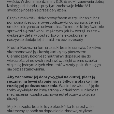
wyjścia. Wykonana z dzianiny (100% akryl), zapewnia dobrą
izolację od chłodu, a przy tym zachowuje lekkość i
swobodę noszenia przez cały dzień.
Czapka ma krótki, dokerkowy fason w stylu beanie, bez
pompona i bez polarowej podszewki, co sprawia, że jest
smukła, elegancka i uniwersalna. To model, który świetnie
sprawdzi się zarówno u mężczyzn, jak i w wersji unisex –
dyskretny detal w postaci logo na ekoskórzanej
naszywce dodaje jej charakteru bez przesady.
Prosta, klasyczna forma czapki beanie sprawia, że łatwo
skomponować ją z każdą kurtką czy płaszczem.
Ciemnoszary kolor jest neutralny i dopasuje się do
większości zimowych zestawów, dzięki czemu czapka
staje się jednym z tych elementów szafy, po które sięga
się bez zastanowienia.
Aby zachować jej dobry wygląd na dłużej, pierz ją
ręcznie, na lewej stronie, susz tylko na płasko i nie
rozciągaj podczas suszenia
. Warto też wkładać ją do
torby wywinięta na lewą stronę – dzięki temu unikniesz
mechacenia i czapka zachowa estetyczny wygląd na
dłużej.
Męska czapka beanie logo ekoskórka to prosty, ale
skuteczny sposób na dopełnienie zimowej stylizacji.