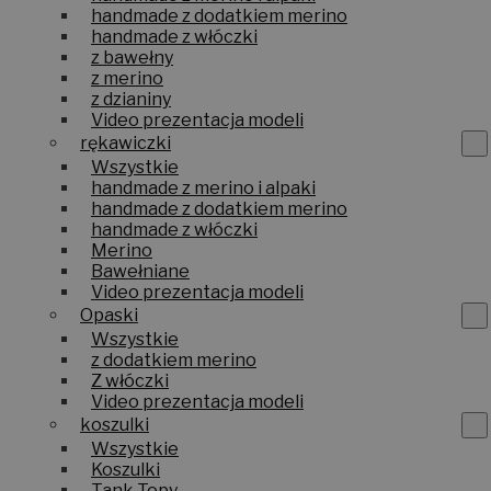
handmade z dodatkiem merino
handmade z włóczki
z bawełny
z merino
z dzianiny
Video prezentacja modeli
rękawiczki
Wszystkie
handmade z merino i alpaki
handmade z dodatkiem merino
handmade z włóczki
Merino
Bawełniane
Video prezentacja modeli
Opaski
Wszystkie
z dodatkiem merino
Z włóczki
Video prezentacja modeli
koszulki
Wszystkie
Koszulki
Tank Topy