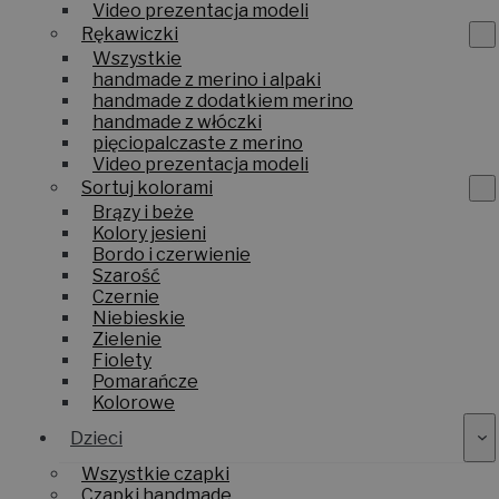
Video prezentacja modeli
Rękawiczki
Wszystkie
handmade z merino i alpaki
handmade z dodatkiem merino
handmade z włóczki
pięciopalczaste z merino
Video prezentacja modeli
Sortuj kolorami
Brązy i beże
Kolory jesieni
Bordo i czerwienie
Szarość
Czernie
Niebieskie
Zielenie
Fiolety
Pomarańcze
Kolorowe
Dzieci
Wszystkie czapki
Czapki handmade