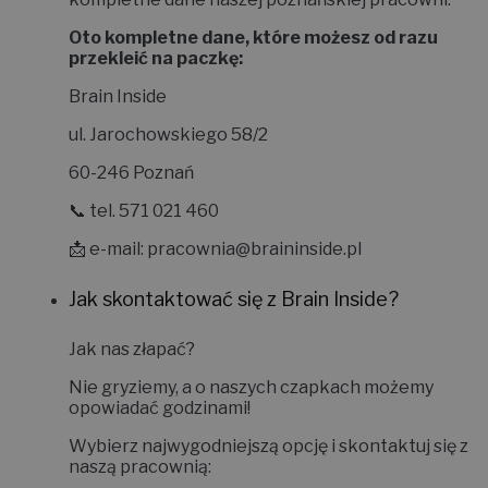
Oto kompletne dane, które możesz od razu
przekleić na paczkę:
Brain Inside
ul. Jarochowskiego 58/2
60-246 Poznań
📞 tel. 571 021 460
📩 e-mail:
pracownia@braininside.pl
Jak skontaktować się z Brain Inside?
Jak nas złapać?
Nie gryziemy, a o naszych czapkach możemy
opowiadać godzinami!
Wybierz najwygodniejszą opcję i skontaktuj się z
naszą pracownią: