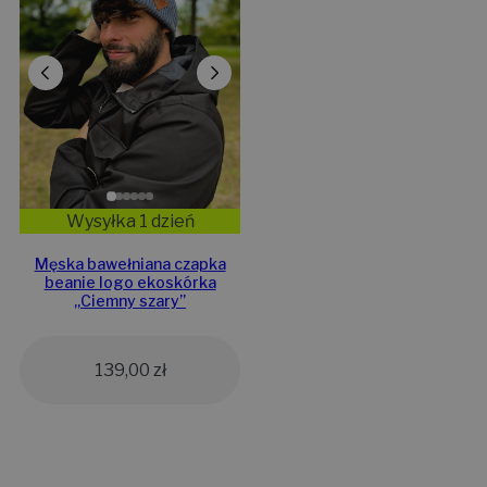
Wysyłka 1 dzień
Męska bawełniana czapka
beanie logo ekoskórka
„Ciemny szary”
139,00
zł