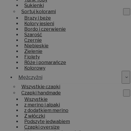
Sukienki
Sortuj kolorami
Brązy i beże
Kolory jesieni
Bordo i czerwienie
Szarość
Czernie
Niebieskie
Zielenie
Fiolety
Róże i pomarańcze
Kolorowy
Mężczyźni
Wszystkie czapki
Czapki handmade
Wszystkie
z merino i alpaki
z dodatkiem merino
Z włóczki
Podszyte jedwabiem
Czapki oversize