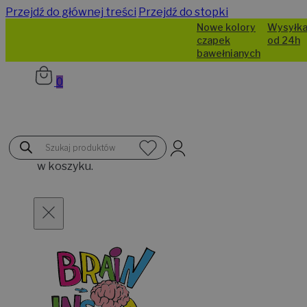
Przejdź do głównej treści
Przejdź do stopki
Nowe kolory
Wysyłka
czapek
od 24h
bawełnianych
0
Brak
Wyszukiwarka
produktów
produktów
w koszyku.