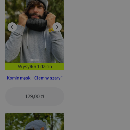
Wysyłka 1 dzień
Komin męski “Ciemny szary”
129,00
zł