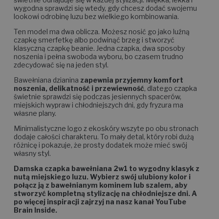
wygodna sprawdzi się wtedy, gdy chcesz dodać swojemu
lookowi odrobinę luzu bez wielkiego kombinowania.
Ten model ma dwa oblicza. Możesz nosić go jako luźną
czapkę smerfetkę albo podwinąć brzeg i stworzyć
klasyczną czapkę beanie. Jedna czapka, dwa sposoby
noszenia i pełna swoboda wyboru, bo czasem trudno
zdecydować się na jeden styl.
Bawełniana dzianina
zapewnia przyjemny komfort
noszenia, delikatność i przewiewność
, dlatego czapka
świetnie sprawdzi się podczas jesiennych spacerów,
miejskich wypraw i chłodniejszych dni, gdy fryzura ma
własne plany.
Minimalistyczne logo z ekoskóry wszyte po obu stronach
dodaje całości charakteru. To mały detal, który robi dużą
różnicę i pokazuje, że prosty dodatek może mieć swój
własny styl.
Damska czapka bawełniana 2w1 to wygodny klasyk z
nutą miejskiego luzu. Wybierz swój ulubiony kolor i
połącz ją z bawełnianym kominem lub szalem, aby
stworzyć kompletną stylizację na chłodniejsze dni. A
po więcej inspiracji zajrzyj na nasz kanał YouTube
Brain Inside.