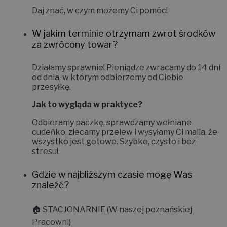
Daj znać, w czym możemy Ci pomóc!
W jakim terminie otrzymam zwrot środków
za zwrócony towar?
Działamy sprawnie! Pieniądze zwracamy do
14 dni
od dnia, w którym odbierzemy od Ciebie
przesyłkę.
Jak to wygląda w praktyce?
Odbieramy paczkę, sprawdzamy wełniane
cudeńko, zlecamy przelew i wysyłamy Ci maila, że
wszystko jest gotowe. Szybko, czysto i bez
stresu!
.
Gdzie w najbliższym czasie mogę Was
znaleźć?
🏠
STACJONARNIE (W naszej poznańskiej
Pracowni)