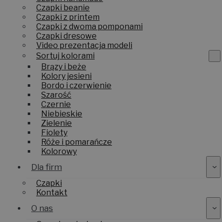
Czapki beanie
Czapki z printem
Czapki z dwoma pomponami
Czapki dresowe
Video prezentacja modeli
Sortuj kolorami
Brązy i beże
Kolory jesieni
Bordo i czerwienie
Szarość
Czernie
Niebieskie
Zielenie
Fiolety
Róże i pomarańcze
Kolorowy
Dla firm
Czapki
Kontakt
O nas