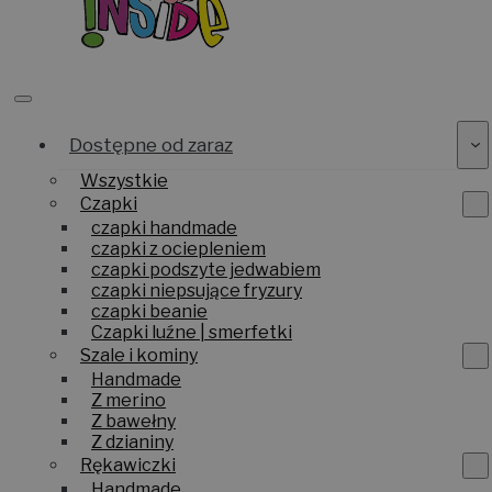
Dostępne od zaraz
Wszystkie
Czapki
czapki handmade
czapki z ociepleniem
czapki podszyte jedwabiem
czapki niepsujące fryzury
czapki beanie
Czapki luźne | smerfetki
Szale i kominy
Handmade
Z merino
Z bawełny
Z dzianiny
Rękawiczki
Handmade