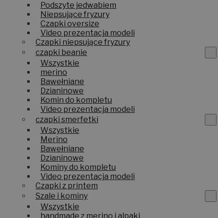
Podszyte jedwabiem
Niepsujące fryzury
Czapki oversize
Video prezentacja modeli
Czapki niepsujące fryzury
czapki beanie
Wszystkie
merino
Bawełniane
Dzianinowe
Komin do kompletu
Video prezentacja modeli
czapki smerfetki
Wszystkie
Merino
Bawełniane
Dzianinowe
Kominy do kompletu
Video prezentacja modeli
Czapki z printem
Szale i kominy
Wszystkie
handmade z merino i alpaki