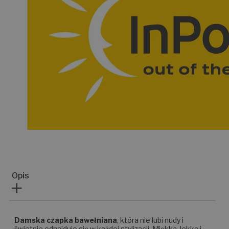
Opis
Damska czapka bawełniana
, która nie lubi nudy i
świetnie odnajduje się w każdej stylizacji. Miękka, lekka i