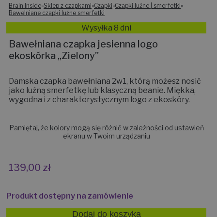
Brain Inside
»
Sklep z czapkami
»
Czapki
»
Czapki luźne | smerfetki
»
Bawelniane czapki luźne smerfetki
Wysyłka 8 dni
Bawełniana czapka jesienna logo
ekoskórka „Zielony”
Damska czapka bawełniana 2w1, którą możesz nosić
jako luźną smerfetkę lub klasyczną beanie. Miękka,
wygodna i z charakterystycznym logo z ekoskóry.
Pamiętaj, że kolory mogą się różnić w zależności od ustawień
ekranu w Twoim urządzaniu
139,00
zł
Produkt dostępny na zamówienie
Dodaj do koszyka