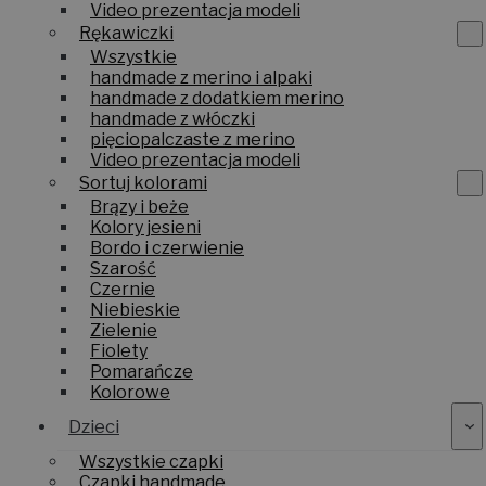
Video prezentacja modeli
Rękawiczki
Wszystkie
handmade z merino i alpaki
handmade z dodatkiem merino
handmade z włóczki
pięciopalczaste z merino
Video prezentacja modeli
Sortuj kolorami
Brązy i beże
Kolory jesieni
Bordo i czerwienie
Szarość
Czernie
Niebieskie
Zielenie
Fiolety
Pomarańcze
Kolorowe
Dzieci
Wszystkie czapki
Czapki handmade