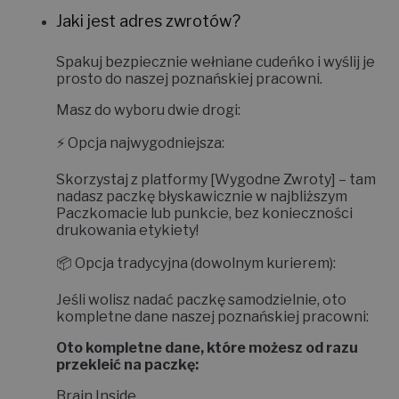
Jaki jest adres zwrotów?
Spakuj bezpiecznie wełniane cudeńko i wyślij je
prosto do naszej poznańskiej pracowni.
Masz do wyboru dwie drogi:
⚡
Opcja najwygodniejsza:
Skorzystaj z platformy
[Wygodne Zwroty]
– tam
nadasz paczkę błyskawicznie w najbliższym
Paczkomacie lub punkcie, bez konieczności
drukowania etykiety!
📦
Opcja tradycyjna (dowolnym kurierem):
Jeśli wolisz nadać paczkę samodzielnie, oto
kompletne dane naszej poznańskiej pracowni:
Oto kompletne dane, które możesz od razu
przekleić na paczkę:
Brain Inside