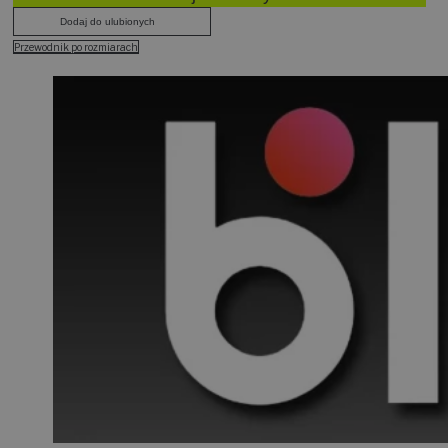
Dodaj do ulubionych
Przewodnik po rozmiarach