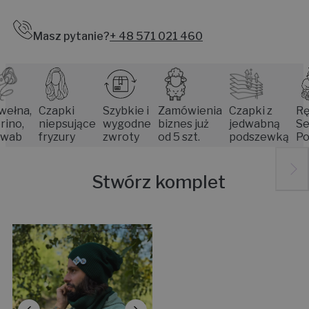
Masz pytanie?
+ 48 571 021 460
a,
Czapki
Szybkie i
Zamówienia
Czapki z
Rękodz
,
niepsujące
wygodne
biznes już
jedwabną
Senior
fryzury
zwroty
od 5 szt.
podszewką
Pozna
Stwórz komplet