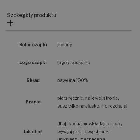
Szczegóły produktu
Kolor czapki
zielony
Logo czapki
logo ekoskórka
Skład
bawełna 100%
pierz ręcznie, na lewej stronie,
Pranie
susz tylko na płasko, nie rozciągaj
dbaj i kochaj ❤️ wkładaj do torby
Jak dbać
wywijając na lewą stronę –
unikniesz "mechacenia"