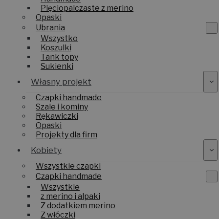
Pięciopalczaste z merino
Opaski
Ubrania
Wszystko
Koszulki
Tank topy
Sukienki
Własny projekt
Czapki handmade
Szale i kominy
Rękawiczki
Opaski
Projekty dla firm
Kobiety
Wszystkie czapki
Czapki handmade
Wszystkie
z merino i alpaki
Z dodatkiem merino
Z włóczki