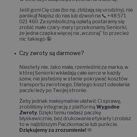
Jeśli goni Cię czas (bo np. zbliżają się urodziny), nie
panikuj! Napisz do nas lub dzwoń na 📞
+48 571
021 460
. Za symboliczną opłatą postaramy się
zrobić małe czary-mary i
przekonamy Seniorki,
że jedna czapka więcej na „wczoraj” to przecież
nic takiego 🤪
Czy zwroty są darmowe?
Niestety nie.
Jako mała, rzemieślnicza marka, w
której Seniorki wkładają całe serce w każdy
szew, nie jesteśmy w stanie pokrywać kosztów
transportu zwrotnego. Dlatego koszt odesłania
paczki leży po Twojej stronie.
Żeby jednak maksymalnie ułatwić Ci sprawę,
zrobiliśmy integrację z platformą
Wygodne
Zwroty
. Dzięki temu nadasz paczkę
błyskawicznie, bez drukowania etykiety i zrobisz
to w najbliższym Paczkomacie lub punkcie.
Dziękujemy za zrozumienie!
🫶