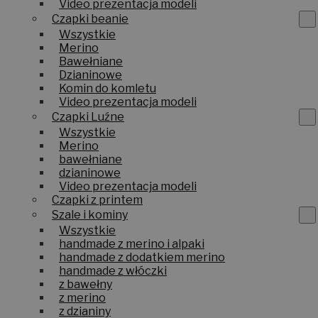
Video prezentacja modeli
Czapki beanie
Wszystkie
Merino
Bawełniane
Dzianinowe
Komin do komletu
Video prezentacja modeli
Czapki Luźne
Wszystkie
Merino
bawełniane
dzianinowe
Video prezentacja modeli
Czapki z printem
Szale i kominy
Wszystkie
handmade z merino i alpaki
handmade z dodatkiem merino
handmade z włóczki
z bawełny
z merino
z dzianiny