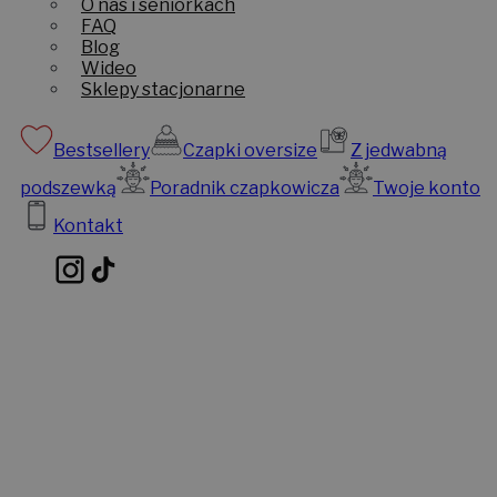
O nas i seniorkach
FAQ
Blog
Wideo
Sklepy stacjonarne
Bestsellery
Czapki oversize
Z jedwabną
podszewką
Poradnik czapkowicza
Twoje konto
Kontakt