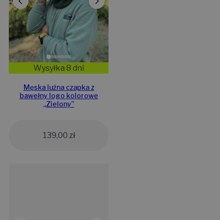
Wysyłka 8 dni
Męska luźna czapka z
bawełny logo kolorowe
„Zielony”
139,00
zł