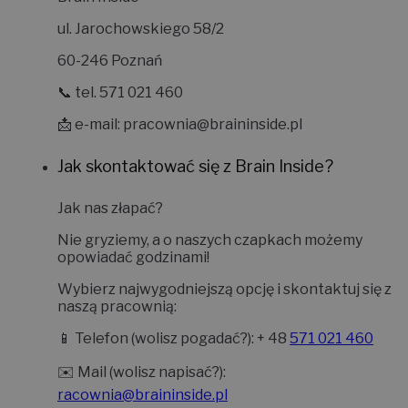
ul. Jarochowskiego 58/2
60-246 Poznań
📞 tel. 571 021 460
📩 e-mail:
pracownia@braininside.pl
Jak skontaktować się z Brain Inside?
Jak nas złapać?
Nie gryziemy, a o naszych czapkach możemy
opowiadać godzinami!
Wybierz najwygodniejszą opcję i skontaktuj się z
naszą pracownią:
📱
Telefon (wolisz pogadać?):
+ 48
571 021 460
✉️
Mail (wolisz napisać?):
racownia@braininside.pl