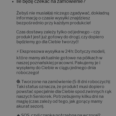
Ile będę czekać na zamówienie?
Żebyś nie musiał(a) niczego zgadywać, dokładną
informację o czasie wysyłki znajdziesz
bezpośrednio przy każdym produkcie!
Czas dostawy zależy tylko od jednego – czy
produkt jest już gotowy do drogi, czy dopiero
będziemy go dla Ciebie tworzyć!
⚡
Ekspresowa wysyłka w 24h:
Dotyczy modeli,
które mamy aktualnie gotowe na półkach w
naszej poznańskiej pracowni. Pakujemy je i
wysyłamy do Ciebie w ciągu jednego dnia
roboczego!
🧶
Tworzone na zamówienie (5-8 dni roboczych):
Taki status oznacza, że produkt musi dopiero
powstać specjalnie dla Ciebie spod zwinnych rąk
naszych Seniorek. Potrzebujemy kilku dni na
magię (czas zależy od tego, jak gorący mamy
akurat sezon).
🔥
SOS, czyli czapka potrzebna na wczoraj?