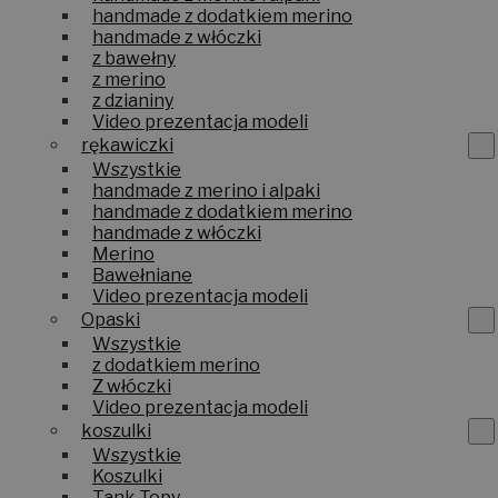
handmade z dodatkiem merino
handmade z włóczki
z bawełny
z merino
z dzianiny
Video prezentacja modeli
rękawiczki
Wszystkie
handmade z merino i alpaki
handmade z dodatkiem merino
handmade z włóczki
Merino
Bawełniane
Video prezentacja modeli
Opaski
Wszystkie
z dodatkiem merino
Z włóczki
Video prezentacja modeli
koszulki
Wszystkie
Koszulki
Tank Topy