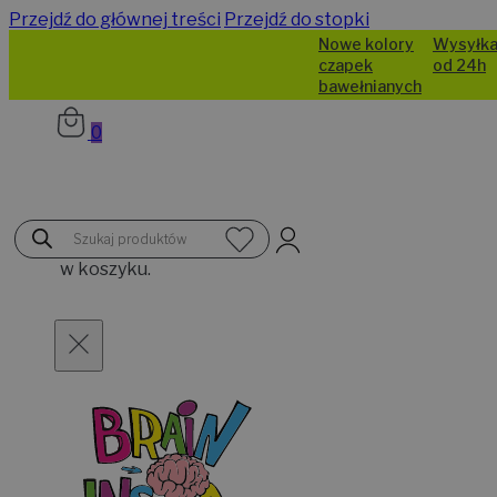
Przejdź do głównej treści
Przejdź do stopki
Nowe kolory
Wysyłka
czapek
od 24h
bawełnianych
0
Brak
Wyszukiwarka
produktów
produktów
w koszyku.