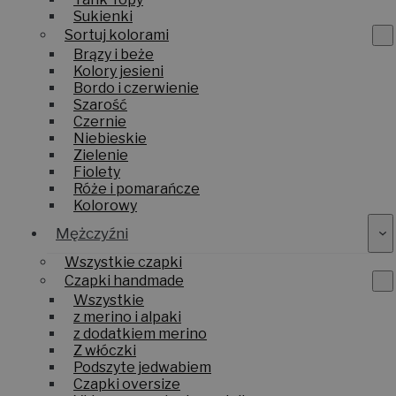
Sukienki
Sortuj kolorami
Brązy i beże
Kolory jesieni
Bordo i czerwienie
Szarość
Czernie
Niebieskie
Zielenie
Fiolety
Róże i pomarańcze
Kolorowy
Mężczyźni
Wszystkie czapki
Czapki handmade
Wszystkie
z merino i alpaki
z dodatkiem merino
Z włóczki
Podszyte jedwabiem
Czapki oversize