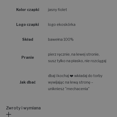
Kolor czapki
jasny fiolet
Logo czapki
logo ekoskórka
Skład
bawełna 100%
pierz ręcznie, na lewej stronie,
Pranie
susz tylko na płasko, nie rozciągaj
dbaj i kochaj ❤️ wkładaj do torby
Jak dbać
wywijając na lewą stronę –
unikniesz "mechacenia"
Zwroty i wymiana