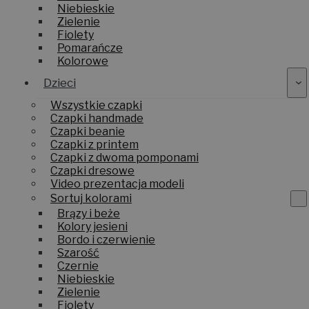
Niebieskie
Zielenie
Fiolety
Pomarańcze
Kolorowe
Dzieci
Wszystkie czapki
Czapki handmade
Czapki beanie
Czapki z printem
Czapki z dwoma pomponami
Czapki dresowe
Video prezentacja modeli
Sortuj kolorami
Brązy i beże
Kolory jesieni
Bordo i czerwienie
Szarość
Czernie
Niebieskie
Zielenie
Fiolety