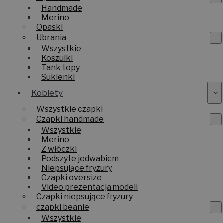
Handmade
Merino
Opaski
Ubrania
Wszystkie
Koszulki
Tank topy
Sukienki
Kobiety
Wszystkie czapki
Czapki handmade
Wszystkie
Merino
Z włóczki
Podszyte jedwabiem
Niepsujące fryzury
Czapki oversize
Video prezentacja modeli
Czapki niepsujące fryzury
czapki beanie
Wszystkie