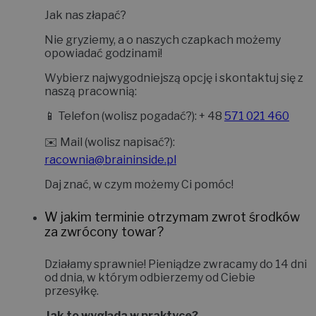
Jak nas złapać?
Nie gryziemy, a o naszych czapkach możemy
opowiadać godzinami!
Wybierz najwygodniejszą opcję i skontaktuj się z
naszą pracownią:
📱
Telefon (wolisz pogadać?):
+ 48
571 021 460
✉️
Mail (wolisz napisać?):
racownia@braininside.pl
Daj znać, w czym możemy Ci pomóc!
W jakim terminie otrzymam zwrot środków
za zwrócony towar?
Działamy sprawnie! Pieniądze zwracamy do
14 dni
od dnia, w którym odbierzemy od Ciebie
przesyłkę.
Jak to wygląda w praktyce?