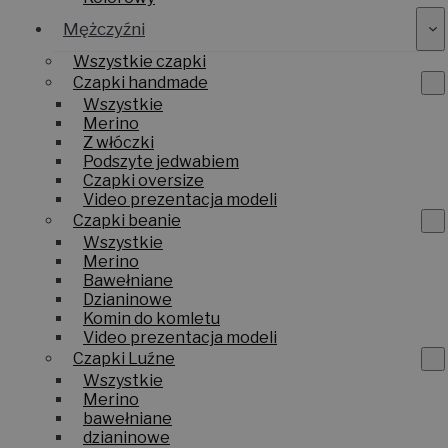
Mężczyźni
Wszystkie czapki
Czapki handmade
Wszystkie
Merino
Z włóczki
Podszyte jedwabiem
Czapki oversize
Video prezentacja modeli
Czapki beanie
Wszystkie
Merino
Bawełniane
Dzianinowe
Komin do komletu
Video prezentacja modeli
Czapki Luźne
Wszystkie
Merino
bawełniane
dzianinowe