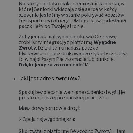
Niestety nie.
Jako mała, rzemieślnicza marka, w
której Seniorki wkładają całe serce w każdy
szew, nie jesteśmy w stanie pokrywać kosztów
transportu zwrotnego. Dlatego koszt odesłania
paczki leży po Twojej stronie.
Żeby jednak maksymalnie ułatwić Ci sprawę,
zrobiliśmy integrację z platformą
Wygodne
Zwroty
. Dzięki temu nadasz paczkę
błyskawicznie, bez drukowania etykiety i zrobisz
to w najbliższym Paczkomacie lub punkcie.
Dziękujemy za zrozumienie!
🫶
Jaki jest adres zwrotów?
Spakuj bezpiecznie wełniane cudeńko i wyślij je
prosto do naszej poznańskiej pracowni.
Masz do wyboru dwie drogi:
⚡
Opcja najwygodniejsza:
Skorzystaj z platformy
[Wygodne Zwroty]
– tam