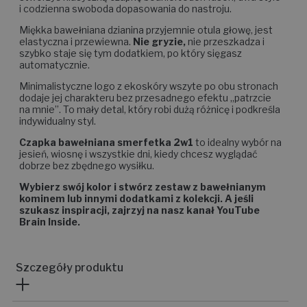
i codzienna swoboda dopasowania do nastroju.
Miękka bawełniana dzianina przyjemnie otula głowę, jest
elastyczna i przewiewna.
Nie gryzie,
nie przeszkadza i
szybko staje się tym dodatkiem, po który sięgasz
automatycznie.
Minimalistyczne logo z ekoskóry wszyte po obu stronach
dodaje jej charakteru bez przesadnego efektu „patrzcie
na mnie”. To mały detal, który robi dużą różnicę i podkreśla
indywidualny styl.
Czapka bawełniana smerfetka 2w1
to idealny wybór na
jesień, wiosnę i wszystkie dni, kiedy chcesz wyglądać
dobrze bez zbędnego wysiłku.
Wybierz swój kolor i stwórz zestaw z bawełnianym
kominem lub innymi dodatkami z kolekcji. A jeśli
szukasz inspiracji, zajrzyj na nasz kanał YouTube
Brain Inside.
Szczegóły produktu