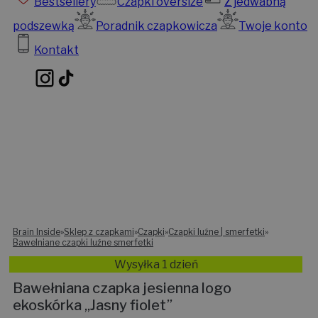
Bestsellery
Czapki oversize
Z jedwabną
podszewką
Poradnik czapkowicza
Twoje konto
Kontakt
Brain Inside
»
Sklep z czapkami
»
Czapki
»
Czapki luźne | smerfetki
»
Bawelniane czapki luźne smerfetki
Wysyłka 1 dzień
Bawełniana czapka jesienna logo
ekoskórka „Jasny fiolet”