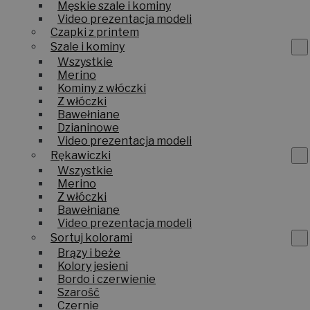
Męskie szale i kominy
Video prezentacja modeli
Czapki z printem
Szale i kominy
Wszystkie
Merino
Kominy z włóczki
Z włóczki
Bawełniane
Dzianinowe
Video prezentacja modeli
Rękawiczki
Wszystkie
Merino
Z włóczki
Bawełniane
Video prezentacja modeli
Sortuj kolorami
Brązy i beże
Kolory jesieni
Bordo i czerwienie
Szarość
Czernie