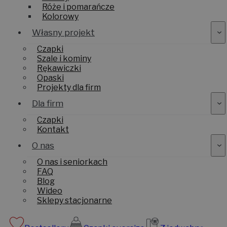
Róże i pomarańcze
Kolorowy
Własny projekt
Czapki
Szale i kominy
Rękawiczki
Opaski
Projekty dla firm
Dla firm
Czapki
Kontakt
O nas
O nas i seniorkach
FAQ
Blog
Wideo
Sklepy stacjonarne