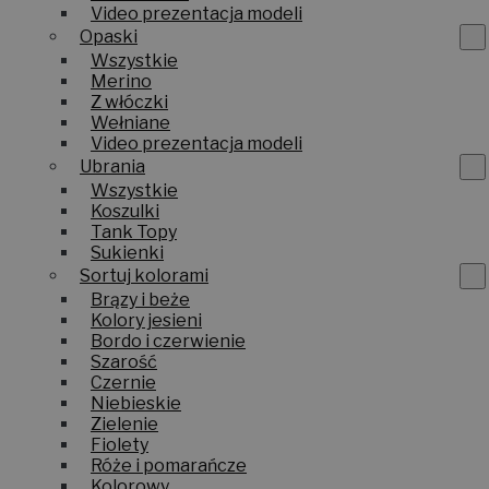
Video prezentacja modeli
Opaski
Wszystkie
Merino
Z włóczki
Wełniane
Video prezentacja modeli
Ubrania
Wszystkie
Koszulki
Tank Topy
Sukienki
Sortuj kolorami
Brązy i beże
Kolory jesieni
Bordo i czerwienie
Szarość
Czernie
Niebieskie
Zielenie
Fiolety
Róże i pomarańcze
Kolorowy