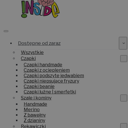
Dostępne od zaraz
Wszystkie
Czapki
Czapki handmade
Czapki z ociepleniem
Czapki podszyte jedwabiem
Czapki niepsujące fryzury
Czapki beanie
Czapki luźne | smerfetki
Szale i kominy
Handmade
Merino
Z bawełny
Z dzianiny
Rękawiczki