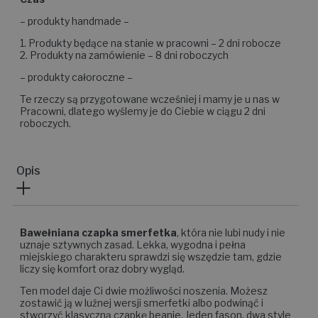
– produkty handmade –
1. Produkty będące na stanie w pracowni – 2 dni robocze
2. Produkty na zamówienie – 8 dni roboczych
– produkty całoroczne –
Te rzeczy są przygotowane wcześniej i mamy je u nas w
Pracowni, dlatego wyślemy je do Ciebie w ciągu 2 dni
roboczych.
Opis
Bawełniana czapka smerfetka
, która nie lubi nudy i nie
uznaje sztywnych zasad. Lekka, wygodna i pełna
miejskiego charakteru sprawdzi się wszędzie tam, gdzie
liczy się komfort oraz dobry wygląd.
Ten model daje Ci dwie możliwości noszenia. Możesz
zostawić ją w luźnej wersji smerfetki albo podwinąć i
stworzyć klasyczną czapkę beanie. Jeden fason, dwa style