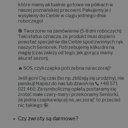
które mamy aktualnie gotowe na półkach w
naszej poznańskiej pracowni. Pakujemy je i
wysyłamy do Ciebie w ciągu jednego dnia
roboczego!
🧶
Tworzone na zamówienie (5-8 dni roboczych):
Taki status oznacza, że produkt musi dopiero
powstać specjalnie dla Ciebie spod zwinnych rąk
naszych Seniorek. Potrzebujemy kilku dni na
magię (czas zależy od tego, jak gorący mamy
akurat sezon).
🔥
SOS, czyli czapka potrzebna na wczoraj?
Jeśli goni Cię czas (bo np. zbliżają się urodziny), nie
panikuj! Napisz do nas lub dzwoń na 📞
+48 571
021 460
. Za symboliczną opłatą postaramy się
zrobić małe czary-mary i
przekonamy Seniorki,
że jedna czapka więcej na „wczoraj” to przecież
nic takiego 🤪
Czy zwroty są darmowe?