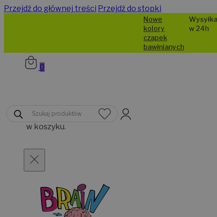
Przejdź do głównej treści
Przejdź do stopki
Nowe
Wysyłka
kolory
w 24h
czapek
bawłnianych
0
Brak
Wyszukiwarka
produktów
produktów
w koszyku.