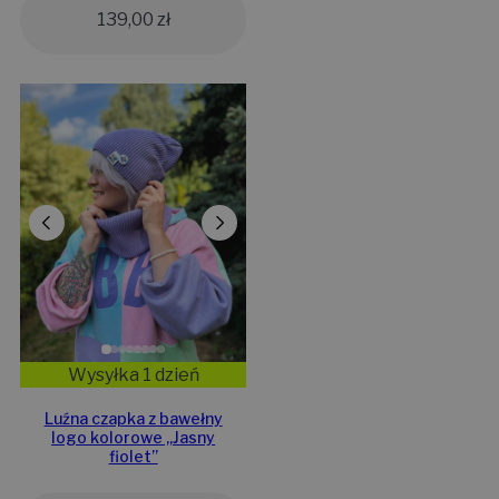
139,00
zł
Wysyłka 1 dzień
Luźna czapka z bawełny
logo kolorowe „Jasny
fiolet”