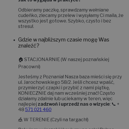
Odbieramy paczkę, sprawdzamy wełniane
cudeńko, zlecamy przelew i wysyłamy Ci maila, że
wszystko jest gotowe. Szybko, czysto i bez
stresu!
.
Gdzie w najbliższym czasie mogę Was
znaleźć?
🏠
STACJONARNIE (W naszej poznańskiej
Pracowni)
Jesteśmy z Poznania! Nasza baza mieści się przy
ul. Jarochowskiego 58/2
. Jeśli chcesz wpaść,
przymierzyć czapki i przybić z nami piątkę,
KONIECZNIE daj nam wcześniej znać!
Często
działamy zdalnie lub uciekamy w teren, więc
najlepiej
zadzwoń i uprzedź nas o wizycie
: 📞 +
48
571 021 460
🎪
W TERENIE (Czyli na targach!)