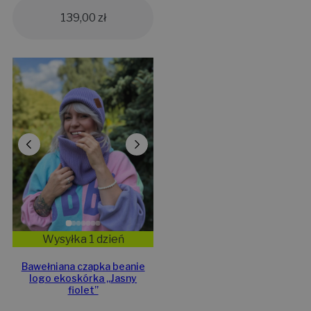
139,00
zł
Wysyłka 1 dzień
Bawełniana czapka beanie
logo ekoskórka „Jasny
fiolet”