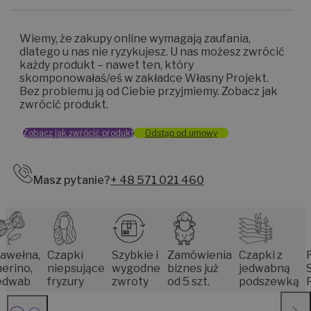
Wiemy, że zakupy online wymagają zaufania,
dlatego u nas nie ryzykujesz. U nas możesz zwrócić
każdy produkt – nawet ten, który
skomponowałaś/eś w zakładce Własny Projekt.
Bez problemu ją od Ciebie przyjmiemy. Zobacz jak
zwrócić produkt.
Zobacz jak zwrócić produkt
Odstąp od umowy
Masz pytanie?
+ 48 571 021 460
na,
Czapki
Szybkie i
Zamówienia
Czapki z
Rękod
,
niepsujące
wygodne
biznes już
jedwabną
Senio
b
fryzury
zwroty
od 5 szt.
podszewką
Pozna